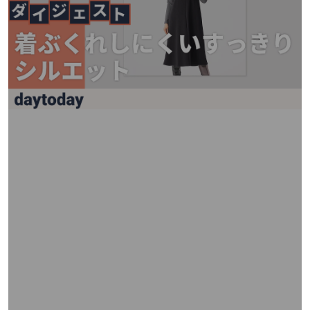
矢
印
キ
ー
ま
た
は
タ
ッ
チ
デ
バ
イ
ス
で
左
右
に