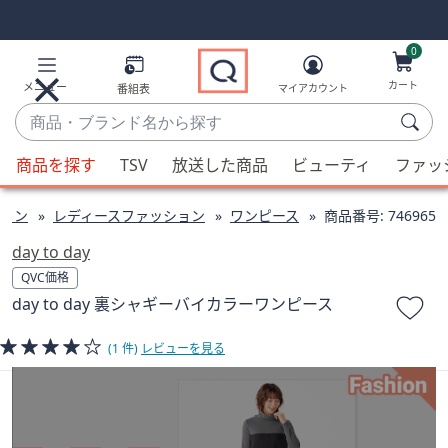
Skip
Skip
Navigation
Navigation
Links
Links2
0
カート
メニュー
番組表
マイアカウント
商
品・
候
ブ
商品を探す
TSV
放送した商品
ビューティ
ファッ
補
ラ
が
ン
ョン
レディースファッション
ワンピース
商品番号:
746965
利
ド
用
day to day
名
可
QVC価格
か
能
day to day 裏シャギーバイカラーワンピース
ら
な
探
場
(1 件)
レビューを見る
す
合、
上
下
の