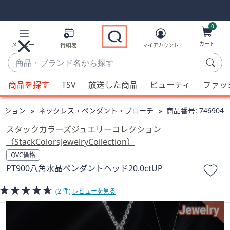
Skip
Skip
Navigation
Navigation
Links
Links2
0
カート
メニュー
番組表
マイアカウント
商
品・
候
ブ
商品を探す
TSV
放送した商品
ビューティ
ファッ
補
ラ
が
ン
クション
ネックレス・ペンダント・ブローチ
商品番号:
746904
利
ド
用
スタックカラーズジュエリーコレクション
名
可
（StackColorsJewelryCollection）
か
能
QVC価格
ら
な
PT900八角水晶ペンダントヘッド20.0ctUP
探
場
す
合、
(2 件)
レビューを見る
上
下
の