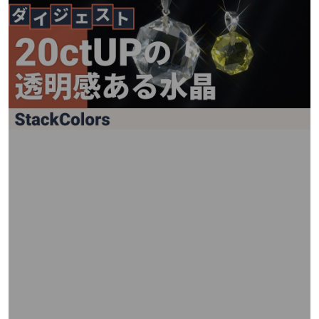
矢
印
キ
ー
ま
た
は
タ
ッ
チ
デ
バ
イ
ス
で
左
右
に