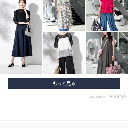
powered by
フ