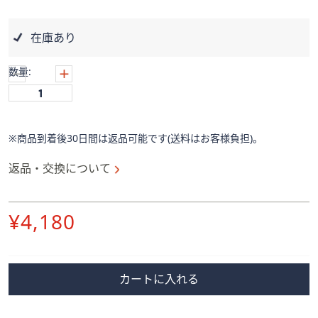
ス
ワ
イ
在庫あり
プ
し
数量:
て
閲
覧
で
※商品到着後30日間は返品可能です(送料はお客様負担)。
き
返品・交換について
ま
す。
削
¥4,180
除
カートに入れる