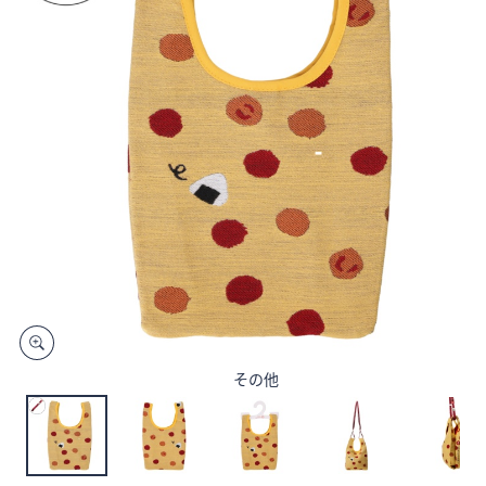
矢
印
キ
ー
ま
た
は
タ
ッ
チ
デ
バ
イ
ス
その他
で
左
右
に