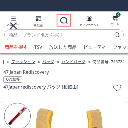
Skip
Skip
Navigation
Navigation
Links
Links2
0
カート
メニュー
番組表
マイアカウント
商
品・
候
ブ
商品を探す
TSV
放送した商品
ビューティ
ファッ
補
ラ
が
ン
ファッション
バッグ
ハンドバッグ
商品番号:
746724
利
ド
用
47 Japan Rediscovery
名
可
QVC価格
か
能
47japanrediscovery バッグ [和歌山]
ら
な
探
場
す
合、
上
下
の