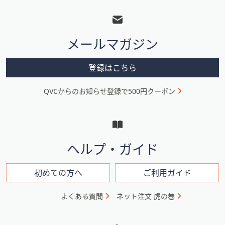
ッ
タ
メールマガジン
ー
メ
登録はこちら
ニ
QVCからのお知らせ登録で500円クーポン
ュ
ー
と
イ
ヘルプ・ガイド
ン
フ
初めての方へ
ご利用ガイド
ォ
よくある質問
ネット注文 虎の巻
メ
ー