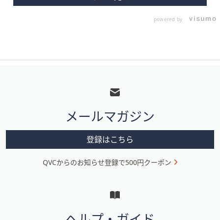
powered by
フ
ッ
タ
メールマガジン
ー
メ
登録はこちら
ニ
QVCからのお知らせ登録で500円クーポン
ュ
ー
と
イ
ヘルプ・ガイド