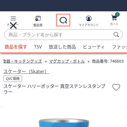
Skip
Skip
Navigation
Navigation
Links
Links2
0
カート
メニュー
番組表
マイアカウント
商
品・
候
ブ
商品を探す
TSV
放送した商品
ビューティ
ファッ
補
ラ
が
ン
食器・キッチングッズ
マグカップ・ボトル
商品番号:
746603
利
ド
用
スケーター（Skater）
名
可
QVC価格
か
能
スケーター ハリーポッター 真空ステンレスタンブ
ら
な
ラー
探
場
す
合、
上
下
の