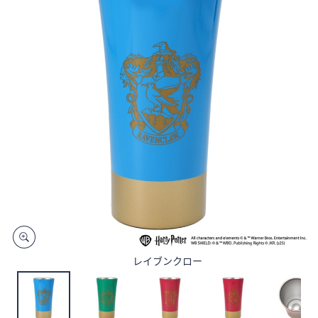
矢
印
キ
ー
ま
た
は
タ
ッ
チ
デ
バ
イ
ス
で
レイブンクロー
左
右
に