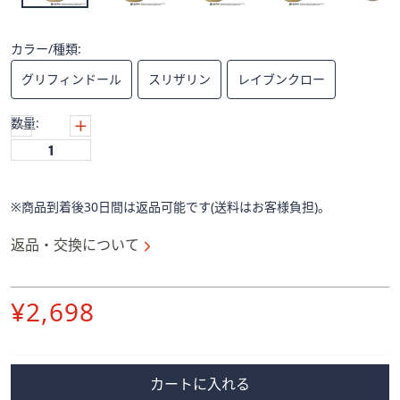
ス
ワ
イ
カラー/種類:
プ
グリフィンドール
スリザリン
レイブンクロー
し
て
数量:
閲
覧
で
き
※商品到着後30日間は返品可能です(送料はお客様負担)。
ま
す。
返品・交換について
削
¥2,698
除
カートに入れる