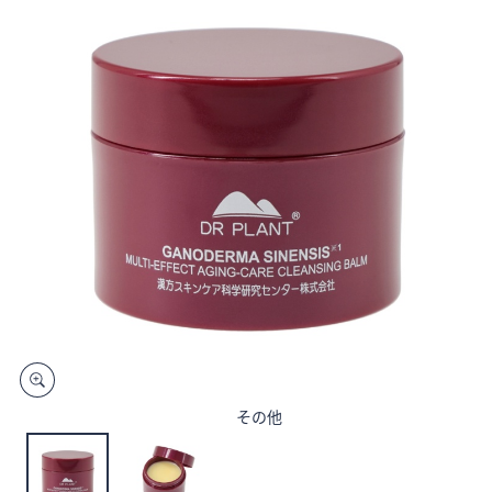
矢
印
キ
ー
ま
た
は
タ
ッ
チ
デ
バ
イ
ス
で
左
その他
右
に