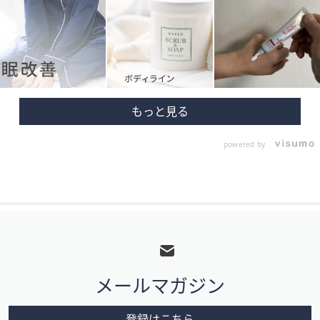
powered by
フ
ッ
タ
メールマガジン
ー
メ
登録はこちら