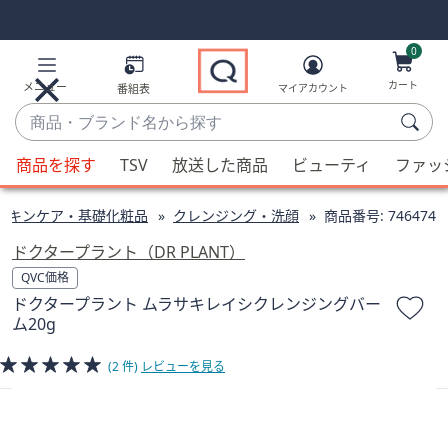
Skip
Skip
Navigation
Navigation
Links
Links2
0
カート
メニュー
番組表
マイアカウント
商
品・
候
ブ
商品を探す
TSV
放送した商品
ビューティ
ファッ
補
ラ
が
ン
スキンケア・基礎化粧品
クレンジング・洗顔
商品番号:
746474
利
ド
用
ドクタープラント（DR PLANT）
名
可
QVC価格
か
能
ドクタープラント ムラサキレイシクレンジングバー
ら
な
ム20g
探
場
す
合、
(2 件)
レビューを見る
上
下
の