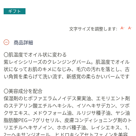
ギフト
文字サイズを調整します:
商品詳細
〇肌温度でオイル状に変わる
紫レイシシリーズのクレンジングバーム。肌温度でオイル
状になってお肌のキメになじみ、毛穴の汚れを落とし、古
い角質を柔らげて洗い流す、新感覚の柔らかいバームです
〇美容成分を配合
保湿剤のヒポファエラムノイデス果実油、エモリエント剤
のステアリン酸エチルヘキシル、イソヘキサデカン、ツボ
クサエキス、メドウフォーム油、ルリジサ種子油、ヤシ油
脂肪酸PEGー7グリセリル、皮膚コンディショニング剤のト
リエチルヘキサノイン、ホホバ種子油、レイシエキス、1、
2ーヘキサンジオール、ヒドロキシアセトフェノンを美容