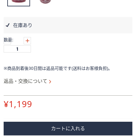
ス
ワ
イ
プ
在庫あり
し
て
数量:
閲
覧
で
き
※商品到着後30日間は返品可能です(送料はお客様負担)。
ま
す。
返品・交換について
削
¥1,199
除
カートに入れる