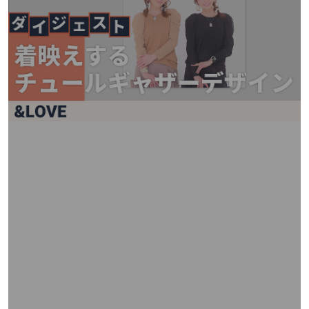
矢
印
キ
ー
ま
た
は
タ
ッ
チ
デ
バ
イ
ス
で
左
右
に