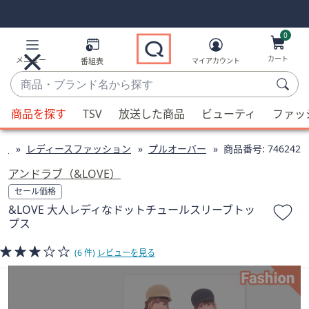
Skip
Skip
Navigation
Navigation
Links
Links2
0
カート
メニュー
番組表
マイアカウント
商
品・
候
ブ
商品を探す
TSV
放送した商品
ビューティ
ファッ
補
ラ
が
ン
ン
レディースファッション
プルオーバー
商品番号:
746242
利
ド
用
アンドラブ（&LOVE）
名
可
セール価格
か
能
&LOVE 大人レディなドットチュールスリーブトッ
ら
な
プス
探
場
す
合、
(6 件)
レビューを見る
上
下
の