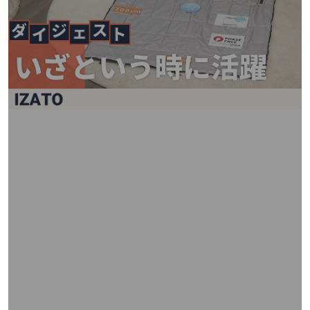
矢
印
キ
ー
ま
た
は
タ
ッ
チ
デ
バ
イ
ス
で
左
右
に