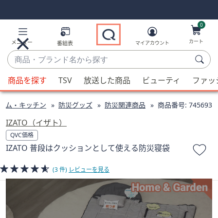
Skip
Skip
Navigation
Navigation
Links
Links2
0
カート
メニュー
番組表
マイアカウント
商
品・
候
ブ
商品を探す
TSV
放送した商品
ビューティ
ファッ
補
ラ
が
ン
ーム・キッチン
防災グッズ
防災関連商品
商品番号:
745693
利
ド
用
IZATO（イザト）
名
可
QVC価格
か
能
IZATO 普段はクッションとして使える防災寝袋
ら
な
探
場
(3 件)
レビューを見る
す
合、
上
下
の