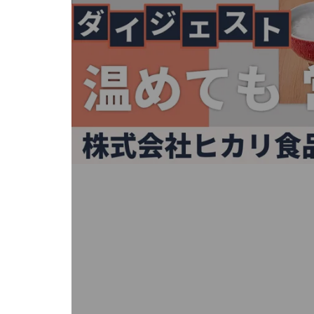
キ
ー
ま
た
は
タ
ッ
チ
デ
バ
イ
ス
で
左
右
に
ス
ワ
イ