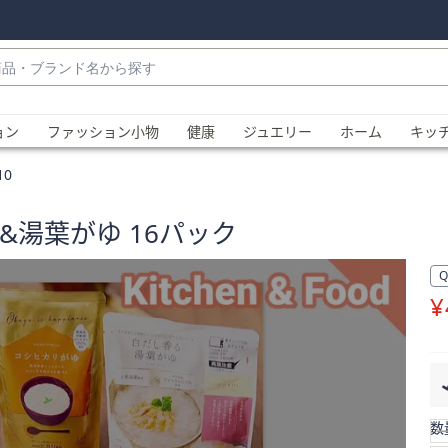
・
ョン
ファッション小物
健康
ジュエリー
ホーム
キッ
10
&湯葉がゆ 16パック
¥
、
数