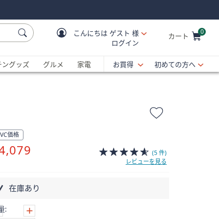
0
こんにちは
ゲスト 様
カート
ログイン
Cart is Empty
C
チングッズ
グルメ
家電
お買得
初めての方へ
QVC価格
削
4,079
(5 件)
除
レビューを見る
在庫あり
量: