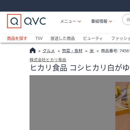
Skip
Skip
Navigation
Navigation
Links
Links2
商
メニュー
番組情報
品
候
ブ
補
ラ
商品を探す
TSV
放送した商品
ビューティ
ファッシ
が
ン
利
グルメ
惣菜・食材
米
商品番号:
7456
ド
用
名
株式会社ヒカリ食品
可
ヒカリ食品 コシヒカリ白がゆ
か
能
ら
な
探
場
す
合
上
下
の
矢
印