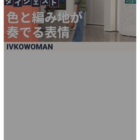
矢
印
キ
ー
ま
た
は
タ
ッ
チ
デ
バ
イ
ス
で
左
右
に