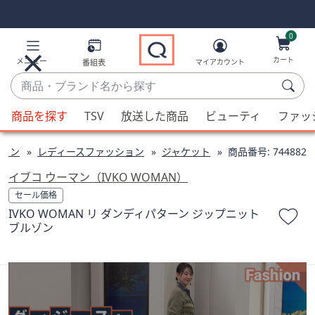
Skip
Skip
Navigation
Navigation
Links
Links2
0
カート
メニュー
番組表
マイアカウント
商
品・
候
ブ
商品を探す
TSV
放送した商品
ビューティ
ファッ
補
ラ
が
ン
ョン
レディースファッション
ジャケット
商品番号:
744882
利
ド
用
イブコ ウーマン（IVKO WOMAN）
名
可
セール価格
か
能
IVKO WOMAN リ ダンディパターン ジップニット
ら
な
ブルゾン
探
場
す
合、
上
下
の