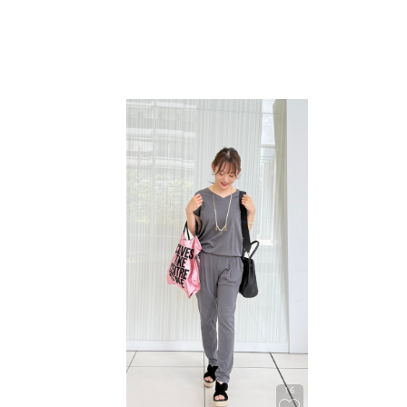
プ
し
て
閲
覧
で
き
ま
す
16