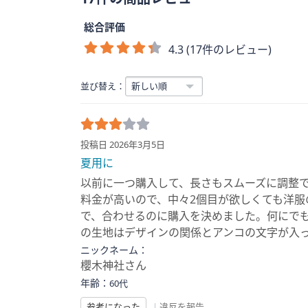
総合評価
4.3 (17件のレビュー)
並び替え：
投稿日 2026年3月5日
夏用に
以前に一つ購入して、長さもスムーズに調整
料金が高いので、中々2個目が欲しくても洋
で、合わせるのに購入を決めました。何にで
の生地はデザインの関係とアンコの文字が入
ニックネーム：
櫻木神社さん
年齢：
60代
参考になった
|
違反を報告