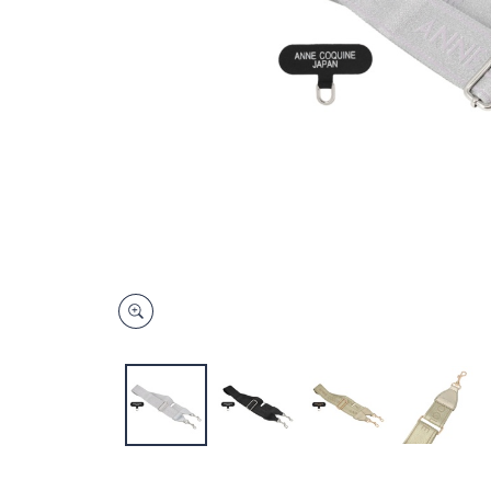
キ
ー
ま
た
は
タ
ッ
チ
デ
バ
イ
ス
で
左
右
に
ス
ワ
イ