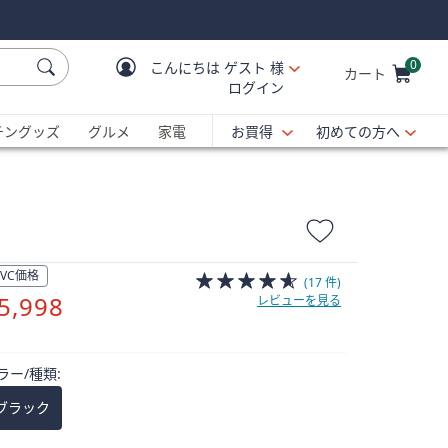
0
こんにちは
ゲスト 様
カート
ログイン
Cart is Empty
C
チングッズ
グルメ
家電
お買得
初めての方へ
QVC価格
(17 件)
削
5,998
レビューを見る
除
ラー/種類:
ブラック