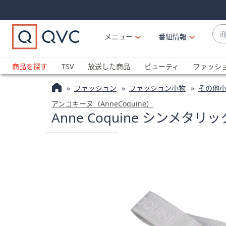
Skip
Skip
Navigation
Navigation
Links
Links2
商
メニュー
番組情報
品
候
ブ
補
ラ
商品を探す
TSV
放送した商品
ビューティ
ファッシ
が
ン
利
ファッション
ファッション小物
その他
ド
用
名
アンコキーヌ（AnneCoquine）
可
Anne Coquine シンメ
か
能
ら
な
探
場
す
合
上
下
の
矢
印