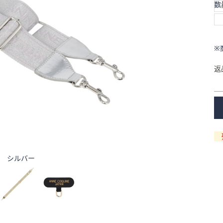
数
※
返
シルバー