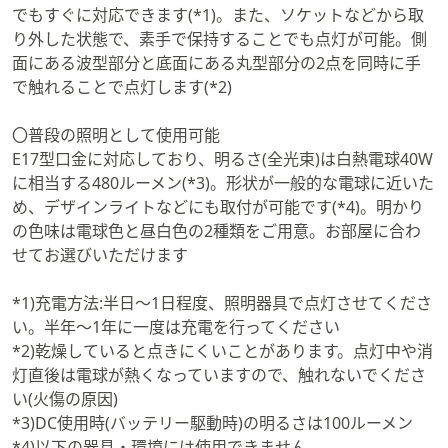
でもすぐに対応できます(*1)。また、ソケットなどから取
り外した状態で、素手で保持することでも点灯が可能。側
面にある波型部分と底面にある丸型部分の2点を同時に手
で触れることで点灯します(*2)
〇普段の照明として使用可能
E17型口金に対応しており、明るさ(全光束)は白熱電球40W
に相当する480ルーメン(*3)。形状が一般的な電球に近いた
め、デザインライトなどにも取付が可能です(*4)。明かり
の色味は電球色と昼白色の2種類をご用意。お部屋に合わ
せてお選びいただけます
*1)充電方法:半日〜1日程度、照明器具で点灯させてくださ
い。半年〜1年に一度は充電を行ってください
*2)乾燥していると点きにくいことがあります。点灯中や消
灯直後は電球が熱くなっていますので、触れないでくださ
い(火傷の原因)
*3)DC使用時(バッテリー駆動時)の明るさは100ルーメン
*4)以下の器具・環境には使用できません