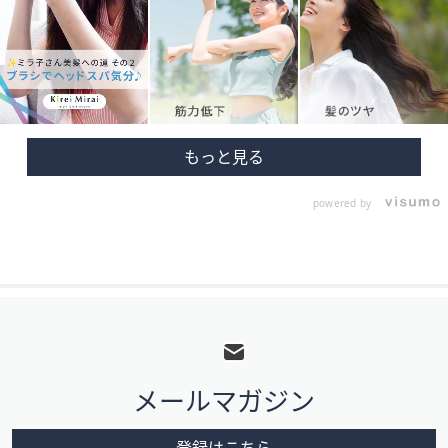
powered by
フ
ッ
タ
メールマガジン
ー
メ