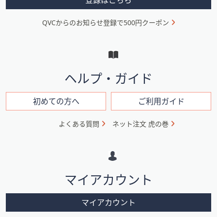
登録はこちら
ニ
QVCからのお知らせ登録で500円クーポン
ュ
ー
と
イ
ヘルプ・ガイド
ン
フ
初めての方へ
ご利用ガイド
ォ
よくある質問
ネット注文 虎の巻
メ
ー
シ
マイアカウント
ョ
ン
マイアカウント