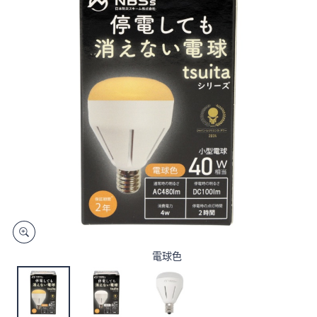
矢
印
キ
ー
ま
た
は
タ
ッ
チ
デ
バ
イ
ス
で
電球色
左
右
に