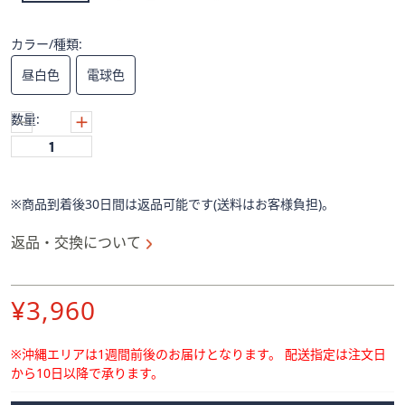
ス
ワ
イ
カラー/種類:
プ
昼白色
電球色
し
て
数量:
閲
覧
で
き
※商品到着後30日間は返品可能です(送料はお客様負担)。
ま
す。
返品・交換について
削
¥3,960
除
※沖縄エリアは1週間前後のお届けとなります。
配送指定は注文日
から10日以降で承ります。