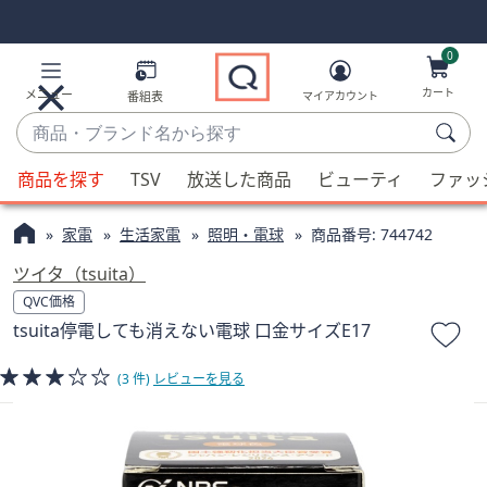
Skip
Skip
Navigation
Navigation
Links
Links2
0
カート
メニュー
番組表
マイアカウント
商
品・
候
ブ
商品を探す
TSV
放送した商品
ビューティ
ファッ
補
ラ
が
ン
家電
生活家電
照明・電球
商品番号:
744742
利
ド
用
ツイタ（tsuita）
名
可
QVC価格
か
能
tsuita停電しても消えない電球 口金サイズE17
ら
な
探
場
(3 件)
レビューを見る
す
合、
上
下
の