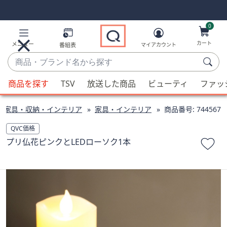
Skip
Skip
Navigation
Navigation
Links
Links2
0
カート
メニュー
番組表
マイアカウント
商
品・
候
ブ
商品を探す
TSV
放送した商品
ビューティ
ファッ
補
ラ
が
ン
家具・収納・インテリア
家具・インテリア
商品番号:
744567
利
ド
用
QVC価格
名
可
プリ仏花ピンクとLEDローソク1本
か
能
ら
な
探
場
す
合、
上
下
の