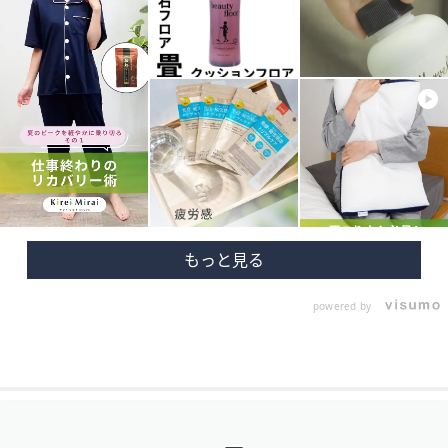
powered by
フ
ッ