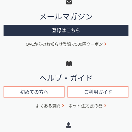
タ
メールマガジン
ー
メ
登録はこちら
ニ
QVCからのお知らせ登録で500円クーポン
ュ
ー
と
イ
ヘルプ・ガイド
ン
フ
初めての方へ
ご利用ガイド
ォ
よくある質問
ネット注文 虎の巻
メ
ー
シ