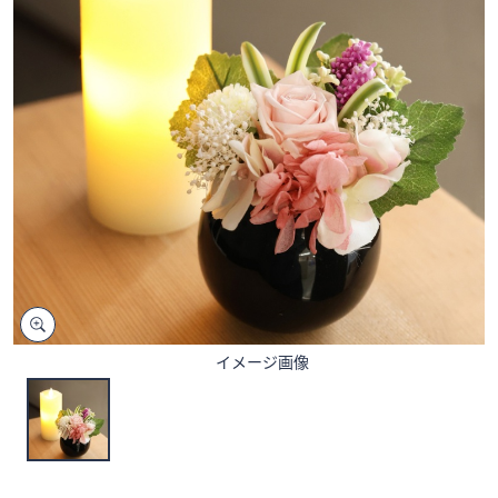
矢
印
キ
ー
ま
た
は
タ
ッ
チ
デ
バ
イ
イメージ画像
ス
で
左
右
に