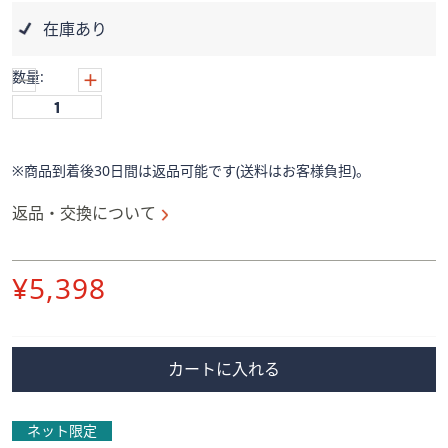
ス
ワ
在庫あり
イ
プ
数量:
し
て
閲
覧
※商品到着後30日間は返品可能です(送料はお客様負担)。
で
返品・交換について
き
ま
す。
削
¥5,398
除
カートに入れる
ネット限定