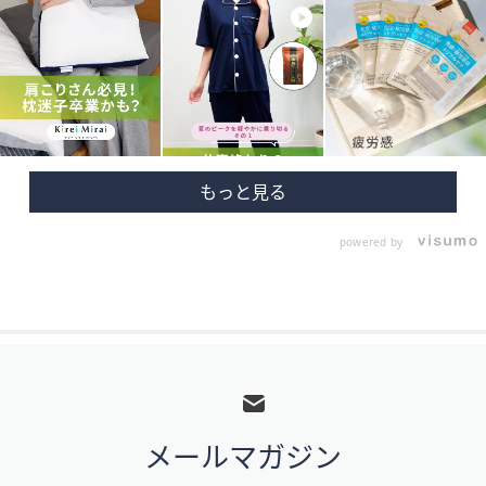
powered by
フ
ッ
タ
メールマガジン
ー