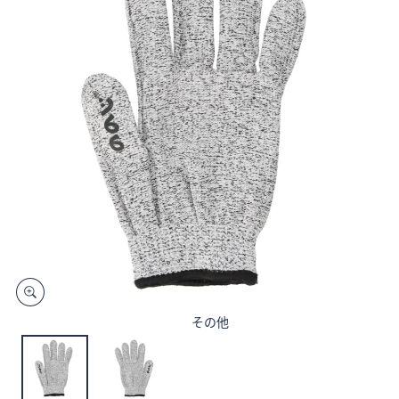
矢
印
キ
ー
ま
た
は
タ
ッ
チ
デ
バ
イ
ス
で
その他
左
右
に