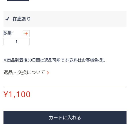
ス
ワ
イ
在庫あり
プ
し
数量:
て
閲
覧
で
※商品到着後30日間は返品可能です(送料はお客様負担)。
き
ま
返品・交換について
す。
削
¥1,100
除
カートに入れる