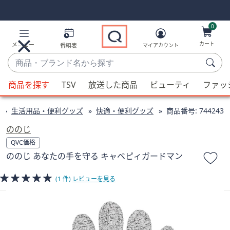
Skip
Skip
Navigation
Navigation
Links
Links2
0
カート
メニュー
番組表
マイアカウント
商
品・
候
ブ
商品を探す
TSV
放送した商品
ビューティ
ファッ
補
ラ
が
ン
生活用品・便利グッズ
快適・便利グッズ
商品番号:
744243
利
ド
用
ののじ
名
可
QVC価格
か
能
ののじ あなたの手を守る キャベピィガードマン
ら
な
探
場
(1 件)
レビューを見る
す
合、
上
下
の