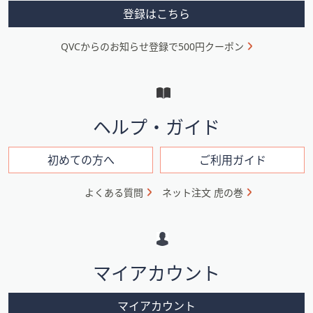
メ
登録はこちら
ニ
QVCからのお知らせ登録で500円クーポン
ュ
ー
と
イ
ヘルプ・ガイド
ン
フ
初めての方へ
ご利用ガイド
ォ
よくある質問
ネット注文 虎の巻
メ
ー
シ
マイアカウント
ョ
ン
マイアカウント