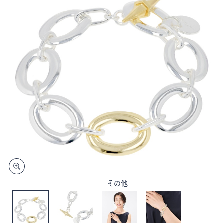
矢
印
キ
ー
ま
た
は
タ
ッ
チ
デ
バ
イ
ス
で
その他
左
右
に