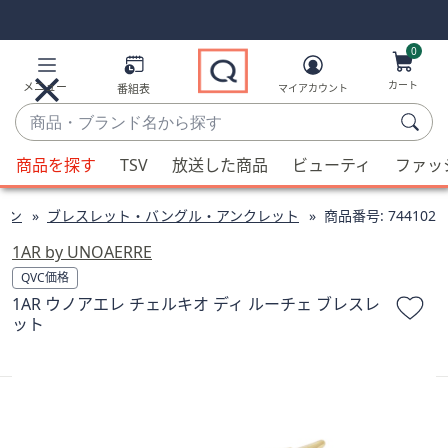
Skip
Skip
Navigation
Navigation
Links
Links2
0
カート
メニュー
番組表
マイアカウント
商
品・
候
ブ
商品を探す
TSV
放送した商品
ビューティ
ファッ
補
ラ
が
ン
ョン
ブレスレット・バングル・アンクレット
商品番号:
744102
利
ド
用
1AR by UNOAERRE
名
可
QVC価格
か
能
1AR ウノアエレ チェルキオ ディ ルーチェ ブレスレ
ら
な
ット
探
場
す
合、
上
下
の