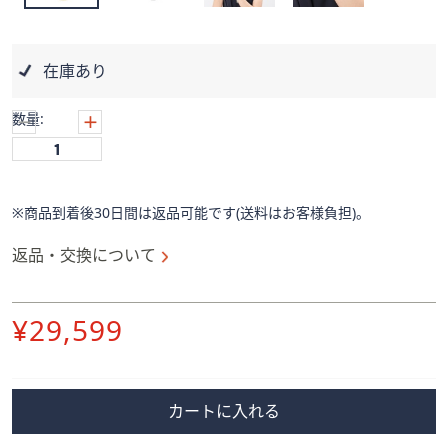
ス
ワ
イ
在庫あり
プ
し
数量:
て
閲
覧
で
※商品到着後30日間は返品可能です(送料はお客様負担)。
き
ま
返品・交換について
す。
削
¥29,599
除
カートに入れる