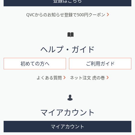
登録はこちら
ニ
QVCからのお知らせ登録で500円クーポン
ュ
ー
と
イ
ヘルプ・ガイド
ン
フ
初めての方へ
ご利用ガイド
ォ
よくある質問
ネット注文 虎の巻
メ
ー
シ
マイアカウント
ョ
ン
マイアカウント