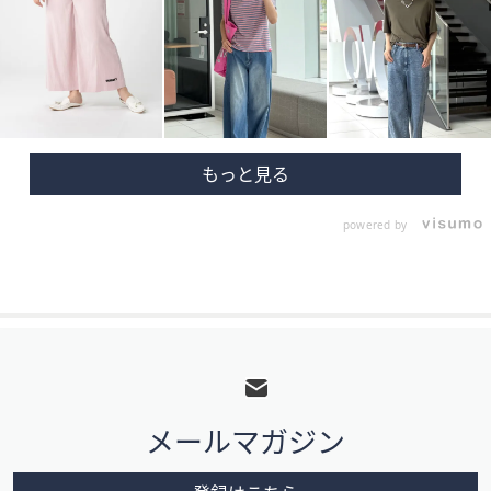
powered by
フ
ッ
タ
メールマガジン
ー
メ