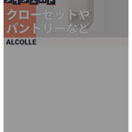
矢
印
キ
ー
ま
た
は
タ
ッ
チ
デ
バ
イ
ス
で
左
右
に