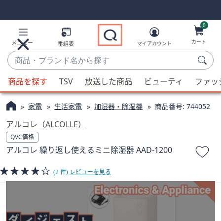
Skip
Skip
Navigation
Navigation
Links
Links2
0
カート
メニュー
番組表
マイアカウント
商
品・
候
ブ
商品を探す
TSV
放送した商品
ビューティ
ファッ
補
ラ
が
ン
家電
生活家電
加湿器・除湿機
商品番号:
744052
利
ド
用
アルコレ（ALCOLLE）
名
可
QVC価格
か
能
アルコレ 繰り返し使えるミニ除湿器 AAD-1200
ら
な
探
場
(2 件)
レビューを見る
す
合、
上
下
の