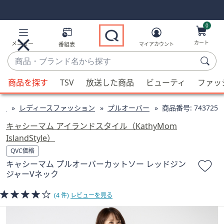
Skip
Skip
Navigation
Navigation
Links
Links2
0
カート
メニュー
番組表
マイアカウント
商
品・
候
ブ
商品を探す
TSV
放送した商品
ビューティ
ファッ
補
ラ
が
ン
ン
レディースファッション
プルオーバー
商品番号:
743725
利
ド
用
キャシーマム アイランドスタイル（KathyMom
名
可
IslandStyle）
か
能
QVC価格
ら
な
キャシーマム プルオーバーカットソー レッドジン
探
場
ジャーVネック
す
合、
上
(4 件)
レビューを見る
下
の