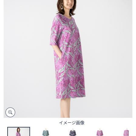
矢
印
キ
ー
ま
た
は
タ
ッ
チ
デ
バ
イ
ス
で
左
右
イメージ画像
に