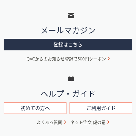
フ
ッ
タ
メールマガジン
ー
メ
登録はこちら
ニ
QVCからのお知らせ登録で500円クーポン
ュ
ー
と
イ
ヘルプ・ガイド
ン
フ
初めての方へ
ご利用ガイド
ォ
よくある質問
ネット注文 虎の巻
メ