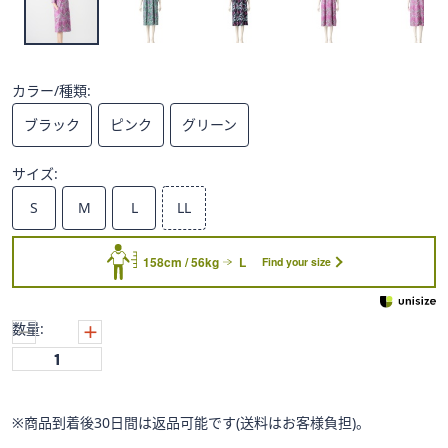
ス
ワ
イ
プ
カラー/種類:
し
て
ブラック
ピンク
グリーン
閲
覧
サイズ:
で
S
M
L
LL
き
ま
158cm / 56kg
L
す。
Find your size
数量:
※商品到着後30日間は返品可能です(送料はお客様負担)。