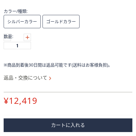
ス
ワ
カラー/種類:
イ
シルバーカラー
ゴールドカラー
プ
し
数量:
て
閲
覧
で
※商品到着後30日間は返品可能です(送料はお客様負担)。
き
ま
返品・交換について
す。
削
¥12,419
除
カートに入れる