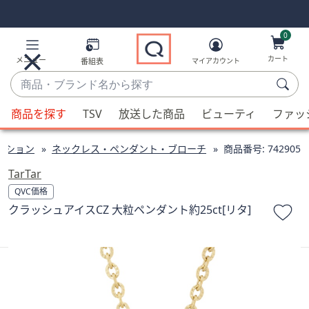
Skip
Skip
Navigation
Navigation
Links
Links2
0
カート
メニュー
番組表
マイアカウント
商
品・
候
ブ
商品を探す
TSV
放送した商品
ビューティ
ファッ
補
ラ
が
ン
クション
ネックレス・ペンダント・ブローチ
商品番号:
742905
利
ド
用
TarTar
名
可
QVC価格
か
能
クラッシュアイスCZ 大粒ペンダント約25ct[リタ]
ら
な
探
場
す
合、
上
下
の