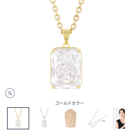
矢
印
キ
ー
ま
た
は
タ
ッ
チ
デ
バ
イ
ス
ゴールドカラー
で
左
右
に