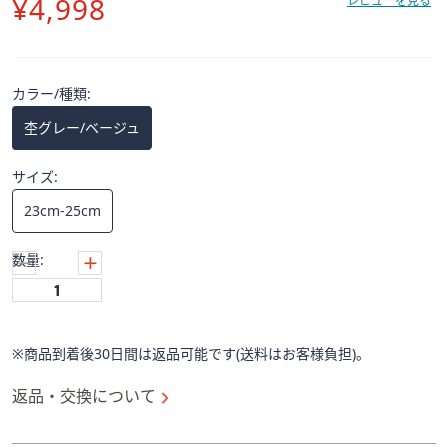
削
¥4,998
ス
レビューを見る
ワ
除
イ
プ
カラー/種類:
し
て
杢グレー/ベージュ
閲
覧
サイズ:
で
23cm-25cm
き
ま
数量:
す。
※商品到着後30日間は返品可能です(送料はお客様負担)。
返品・交換について