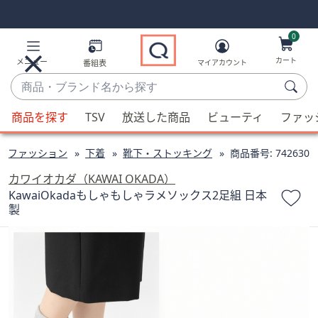
Skip
Skip
Navigation
Navigation
Links
Links2
0
カート
メニュー
番組表
マイアカウント
商
品・
候
ブ
商品を探す
TSV
放送した商品
ビューティ
ファッ
補
ラ
が
ン
ファッション
下着
靴下・ストッキング
商品番号:
742630
利
ド
用
カワイオカダ（KAWAI OKADA）
名
可
KawaiOkadaもしゃもしゃラメソックス2足組 日本
か
製
能
ら
な
探
場
す
合、
上
下
の