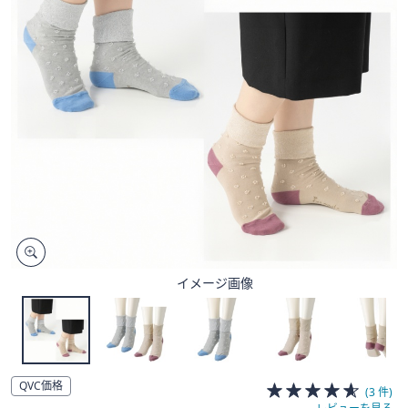
矢
印
キ
ー
ま
た
は
タ
ッ
チ
デ
バ
イ
イメージ画像
ス
で
左
右
に
QVC価格
(3 件)