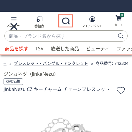
Skip
Skip
Navigation
Navigation
Links
Links2
0
カート
メニュー
番組表
マイアカウント
商
品・
候
ブ
商品を探す
TSV
放送した商品
ビューティ
ファッ
補
ラ
が
ン
リー
ブレスレット・バングル・アンクレット
商品番号:
742304
利
ド
用
ジンカネヅ（JinkaNezu）
名
可
QVC価格
か
能
JinkaNezu CZ キーチャーム チェーンブレスレット
ら
な
探
場
す
合、
上
下
の