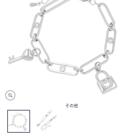
矢
印
キ
ー
ま
た
は
タ
ッ
チ
デ
バ
イ
ス
その他
で
左
右
に