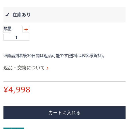
ス
ワ
イ
在庫あり
プ
し
数量:
て
閲
覧
で
※商品到着後30日間は返品可能です(送料はお客様負担)。
き
返品・交換について
ま
す。
削
¥4,998
除
カートに入れる