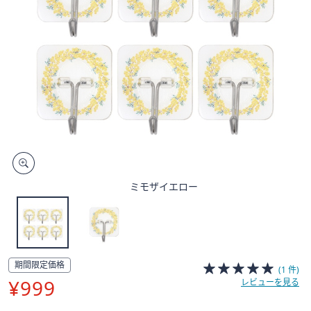
矢
印
キ
ー
ま
た
は
タ
ッ
チ
デ
ミモザイエロー
バ
イ
ス
で
左
期間限定価格
(1 件)
右
¥999
レビューを見る
に