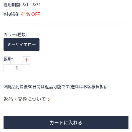
ス
適用期間: 8/1 - 8/31
ワ
削
¥1,698
41% OFF
イ
除
プ
し
カラー/種類:
て
閲
ミモザイエロー
覧
で
数量:
き
ま
す。
※商品到着後30日間は返品可能です(送料はお客様負担)。
返品・交換について
カートに入れる