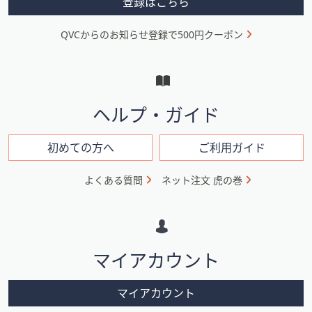
登録はこちら
ニ
QVCからのお知らせ登録で500円クーポン
ュ
ー
と
イ
ヘルプ・ガイド
ン
フ
初めての方へ
ご利用ガイド
ォ
よくある質問
ネット注文 虎の巻
メ
ー
シ
マイアカウント
ョ
ン
マイアカウント