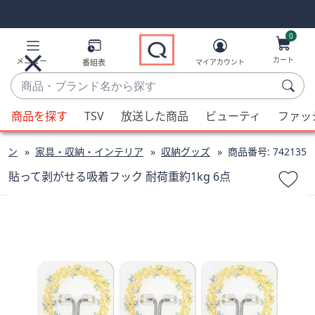
Skip
Skip
Navigation
Navigation
Links
Links2
0
カート
メニュー
番組表
マイアカウント
商
品・
候
ブ
商品を探す
TSV
放送した商品
ビューティ
ファッ
補
ラ
が
ン
チン
家具・収納・インテリア
収納グッズ
商品番号:
742135
利
ド
用
貼って剥がせる吸着フック 耐荷重約1kg 6点
名
可
か
能
ら
な
探
場
す
合、
上
下
の