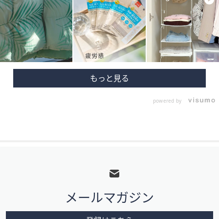
powered by
フ
ッ
タ
メールマガジン
ー
メ