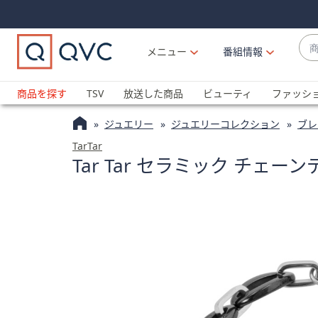
Skip
Skip
Navigation
Navigation
Links
Links2
商
メニュー
番組情報
品
候
ブ
補
ラ
商品を探す
TSV
放送した商品
ビューティ
ファッシ
が
ン
利
ジュエリー
ジュエリーコレクション
ブレ
ド
用
名
TarTar
可
Tar Tar セラミック チェ
か
能
ら
な
探
場
す
合
上
下
の
矢
印