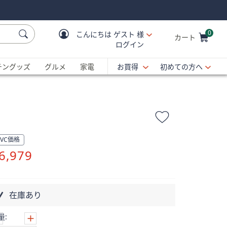
0
こんにちは
ゲスト 様
カート
ログイン
Cart is Empty
C
チングッズ
グルメ
家電
お買得
初めての方へ
QVC価格
削
6,979
除
在庫あり
量: