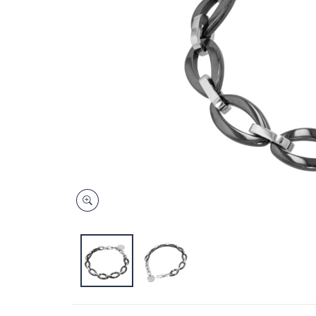
キ
ー
ま
た
は
タ
ッ
チ
デ
バ
イ
ス
で
左
右
に
ス
ワ
イ