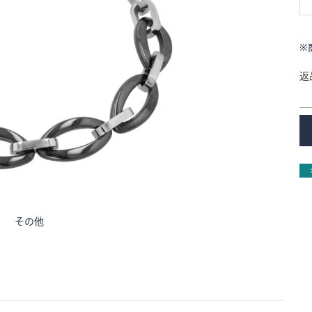
※
返
その他