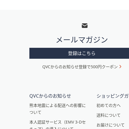
フ
ッ
タ
メールマガジン
ー
メ
登録はこちら
ニ
QVCからのお知らせ登録で500円クーポン
ュ
ー
と
イ
QVCからのお知らせ
ショッピングガ
ン
熊本地震による配送への影響に
初めての方へ
ついて
フ
送料について
本人認証サービス（EMV 3-Dセ
ォ
お届けについて
キュア）の導入について