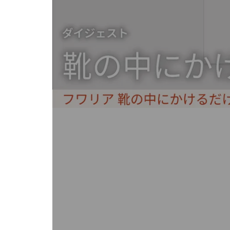
キ
ー
ま
た
は
タ
ッ
チ
デ
バ
イ
ス
で
左
右
に
ス
ワ
イ