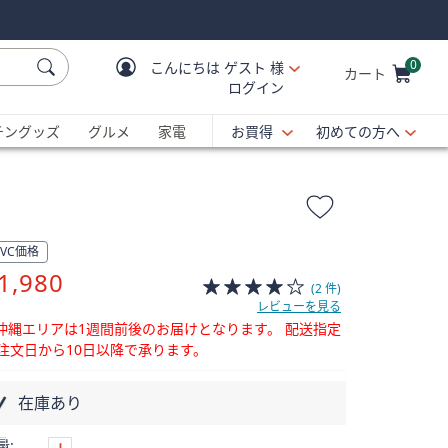
0
こんにちは
ゲスト 様
カート
ログイン
Cart is Empty
C
チングッズ
グルメ
家電
お買得
初めての方へ
QVC価格
削
1,980
(2 件)
除
レビューを見る
沖縄エリアは1週間前後のお届けとなります。
配送指定
注文日から10日以降で承ります。
在庫あり
量: