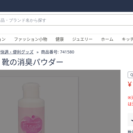
・
ョン
ファッション小物
健康
ジュエリー
ホーム
キッ
快適・便利グッズ
商品番号:
741580
 靴の消臭パウダー
¥
、
※
は
数