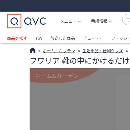
Skip
Skip
Navigation
Navigation
Links
Links2
商
メニュー
番組情報
品
候
ブ
補
ラ
商品を探す
TSV
放送した商品
ビューティ
ファッシ
が
ン
利
ホーム・キッチン
生活用品・便利グッズ
ド
用
フワリア 靴の中にかけるだけ
名
可
か
能
ら
な
探
場
す
合
上
下
の
矢
印