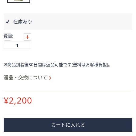
ス
ワ
イ
在庫あり
プ
し
数量:
て
閲
覧
で
※商品到着後30日間は返品可能です(送料はお客様負担)。
き
ま
返品・交換について
す。
削
¥2,200
除
カートに入れる