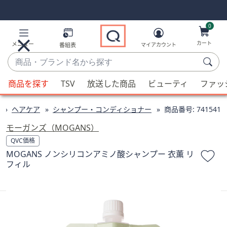
Skip
Skip
Navigation
Navigation
Links
Links2
0
カート
メニュー
番組表
マイアカウント
商
品・
候
ブ
商品を探す
TSV
放送した商品
ビューティ
ファッ
補
ラ
が
ン
ヘアケア
シャンプー・コンディショナー
商品番号:
741541
利
ド
用
モーガンズ（MOGANS）
名
可
QVC価格
か
能
MOGANS ノンシリコンアミノ酸シャンプー 衣薫 リ
ら
な
フィル
探
場
す
合、
上
下
の