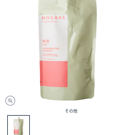
矢
印
キ
ー
ま
た
は
タ
ッ
チ
デ
バ
イ
ス
で
その他
左
右
に