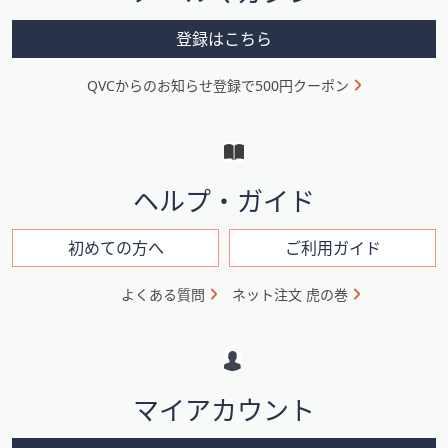
メ
登録はこちら
ニ
QVCからのお知らせ登録で500円クーポン
ュ
ー
と
イ
ヘルプ・ガイド
ン
フ
初めての方へ
ご利用ガイド
ォ
よくある質問
ネット注文 虎の巻
メ
ー
シ
マイアカウント
ョ
ン