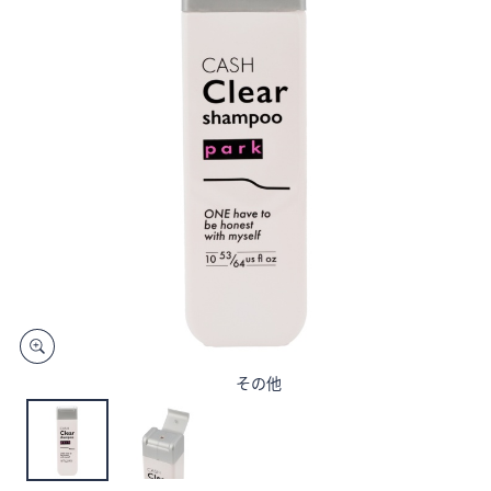
矢
印
キ
ー
ま
た
は
タ
ッ
チ
デ
バ
イ
ス
その他
で
左
右
に