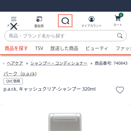
Skip
Skip
Navigation
Navigation
Links
Links2
0
カート
メニュー
番組表
マイアカウント
商
品・
候
ブ
商品を探す
TSV
放送した商品
ビューティ
ファッ
補
ラ
が
ン
ヘアケア
シャンプー・コンディショナー
商品番号:
740843
利
ド
用
パーク（p.a.r.k)
名
可
QVC価格
か
能
p.a.r.k. キャッシュクリア-シャンプー 320ml
ら
な
探
場
す
合、
上
下
の