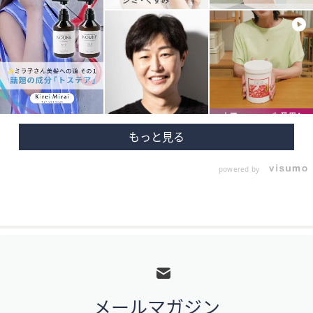
powered by
フ
ッ
タ
メールマガジン
ー