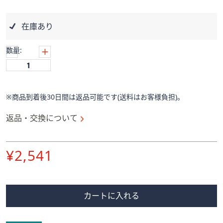
ス
ワ
イ
在庫あり
プ
し
数量:
て
閲
覧
で
※商品到着後30日間は返品可能です(送料はお客様負担)。
き
返品・交換について
ま
す。
削
¥2,541
除
カートに入れる