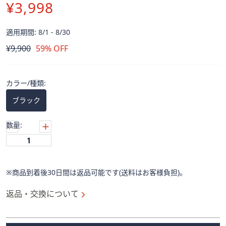
ス
¥3,998
ワ
イ
適用期間: 8/1 - 8/30
プ
削
¥9,900
59% OFF
し
除
て
閲
カラー/種類:
覧
で
ブラック
き
ま
数量:
す。
※商品到着後30日間は返品可能です(送料はお客様負担)。
返品・交換について