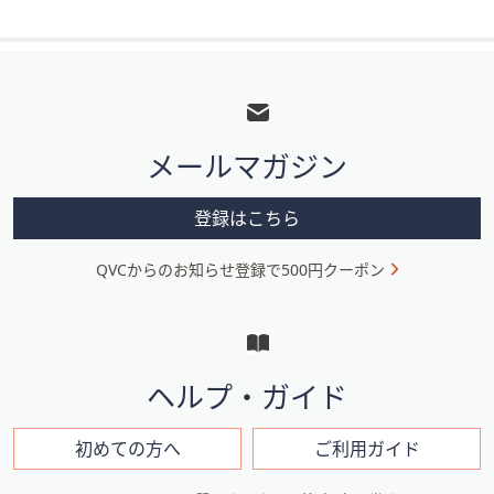
フ
ッ
タ
メールマガジン
ー
メ
登録はこちら
ニ
QVCからのお知らせ登録で500円クーポン
ュ
ー
と
イ
ヘルプ・ガイド
ン
フ
初めての方へ
ご利用ガイド
ォ