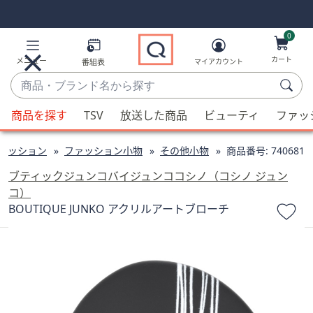
Skip
Skip
Navigation
Navigation
Links
Links2
0
カート
メニュー
番組表
マイアカウント
商
品・
候
ブ
商品を探す
TSV
放送した商品
ビューティ
ファッ
補
ラ
が
ン
ァッション
ファッション小物
その他小物
商品番号:
740681
利
ド
用
ブティックジュンコバイジュンココシノ（コシノ ジュン
名
可
コ）
か
能
BOUTIQUE JUNKO アクリルアートブローチ
ら
な
探
場
す
合、
上
下
の