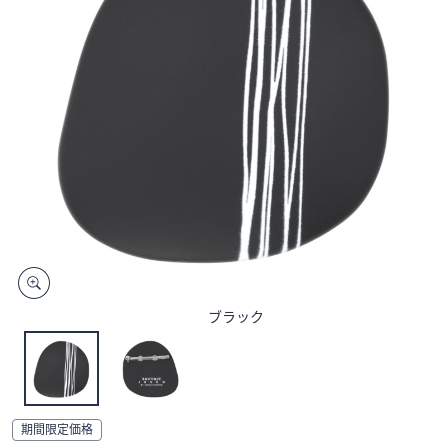
矢
印
キ
ー
ま
た
は
タ
ッ
チ
デ
バ
イ
ブラック
ス
で
左
右
に
期間限定価格