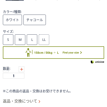
ス
ワ
イ
カラー/種類:
プ
ホワイト
チャコール
し
て
サイズ:
閲
S
M
L
LL
覧
で
き
158cm / 56kg
L
Find your size
ま
す。
数量:
※この商品の返品・交換はお受けできません。
返品・交換について