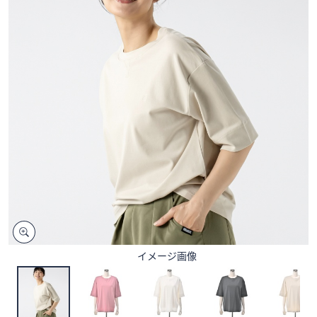
矢
印
キ
ー
ま
た
は
タ
ッ
チ
デ
バ
イ
ス
で
イメージ画像
左
右
に