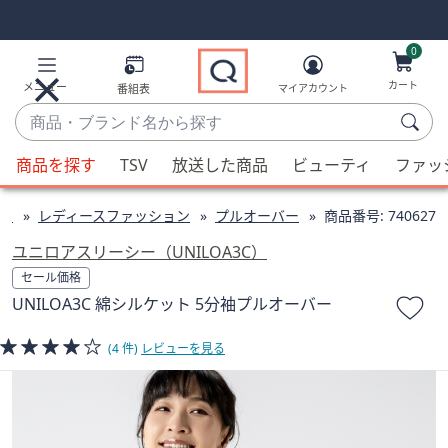
Skip
Skip
Navigation
Navigation
Links
Links2
0
カート
メニュー
番組表
マイアカウント
商
品・
候
ブ
商品を探す
TSV
放送した商品
ビューティ
ファッ
補
ラ
が
ン
ン
レディースファッション
プルオーバー
商品番号:
740627
利
ド
用
ユニロアスリーシー（UNILOA3C）
名
可
セール価格
か
能
UNILOA3C 綿シルケット 5分袖プルオーバー
ら
な
探
場
(4 件)
レビューを見る
す
合、
上
下
の