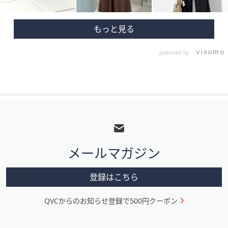
powered by
フ
ッ
タ
メールマガジン
ー
メ
登録はこちら
ニ
QVCからのお知らせ登録で500円クーポン
ュ
ー