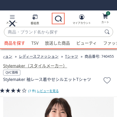
Skip
Skip
Navigation
Navigation
Links
Links2
0
カート
メニュー
番組表
マイアカウント
商
品・
候
ブ
商品を探す
TSV
放送した商品
ビューティ
ファッ
補
ラ
が
ン
ッション
レディースファッション
Tシャツ
商品番号:
740455
利
ド
用
Stylemaker（スタイルメーカー）
名
可
QVC価格
か
能
Stylemaker 袖レース着やせシルエットTシャツ
ら
な
探
場
(7 件)
レビューを見る
す
合、
上
下
の