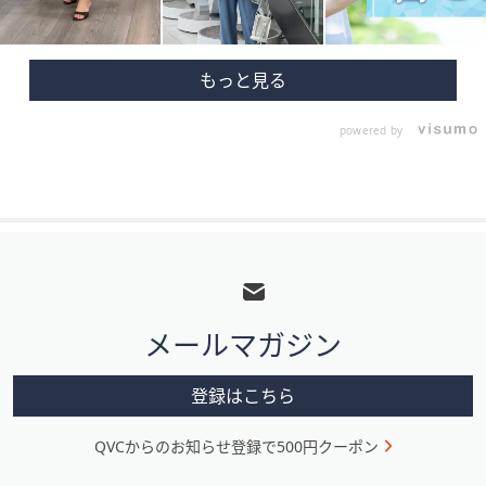
powered by
フ
ッ
タ
メールマガジン
ー
メ
登録はこちら
ニ
QVCからのお知らせ登録で500円クーポン
ュ