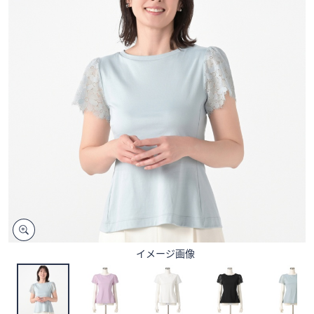
矢
印
キ
ー
ま
た
は
タ
ッ
チ
デ
バ
イ
ス
で
イメージ画像
左
右
に