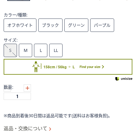
ス
ワ
イ
カラー/種類:
プ
オフホワイト
ブラック
グリーン
パープル
し
て
サイズ:
閲
S
M
L
LL
覧
で
き
158cm / 56kg
L
Find your size
ま
す。
数量:
※商品到着後30日間は返品可能です(送料はお客様負担)。
返品・交換について