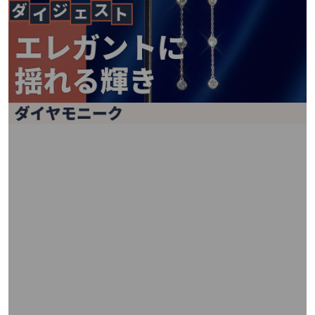
矢
印
キ
ー
ま
た
は
タ
ッ
チ
デ
バ
イ
ス
で
左
右
に