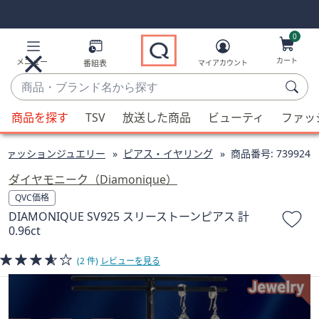
Skip
Skip
Navigation
Navigation
Links
Links2
0
カート
メニュー
番組表
マイアカウント
商
品・
候
ブ
商品を探す
TSV
放送した商品
ビューティ
ファッ
補
ラ
が
ン
ファッションジュエリー
ピアス・イヤリング
商品番号:
739924
利
ド
用
ダイヤモニーク（Diamonique）
名
可
QVC価格
か
能
DIAMONIQUE SV925 スリーストーンピアス 計
ら
な
0.96ct
探
場
す
合、
(2 件)
レビューを見る
上
下
の