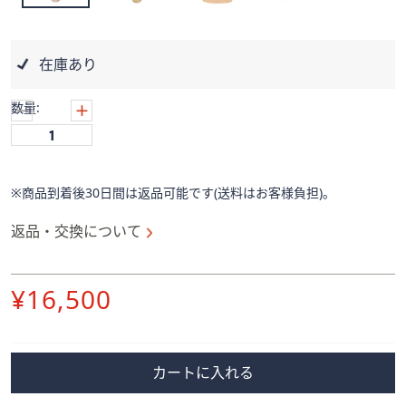
ス
ワ
イ
在庫あり
プ
し
数量:
て
閲
覧
で
※商品到着後30日間は返品可能です(送料はお客様負担)。
き
ま
返品・交換について
す。
削
¥16,500
除
カートに入れる