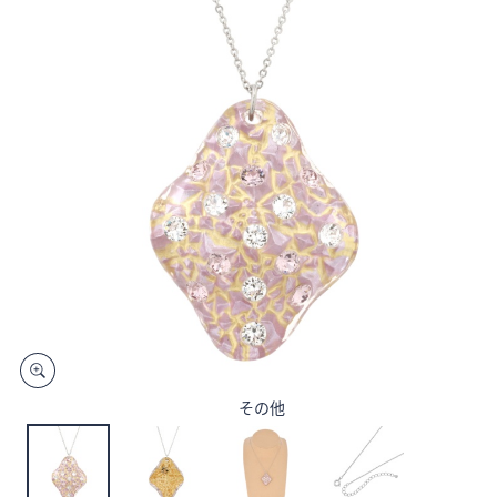
矢
印
キ
ー
ま
た
は
タ
ッ
チ
デ
バ
イ
ス
で
その他
左
右
に