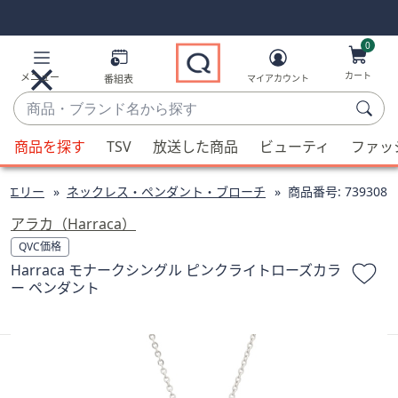
Skip
Skip
Navigation
Navigation
Links
Links2
0
カート
メニュー
番組表
マイアカウント
商
品・
候
ブ
商品を探す
TSV
放送した商品
ビューティ
ファッ
補
ラ
が
ン
ュエリー
ネックレス・ペンダント・ブローチ
商品番号:
739308
利
ド
用
アラカ（Harraca）
名
可
QVC価格
か
能
Harraca モナークシングル ピンクライトローズカラ
ら
な
ー ペンダント
探
場
す
合、
上
下
の