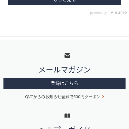
powered by
フ
ッ
タ
メールマガジン
ー
メ
登録はこちら
ニ
QVCからのお知らせ登録で500円クーポン
ュ
ー
と
イ