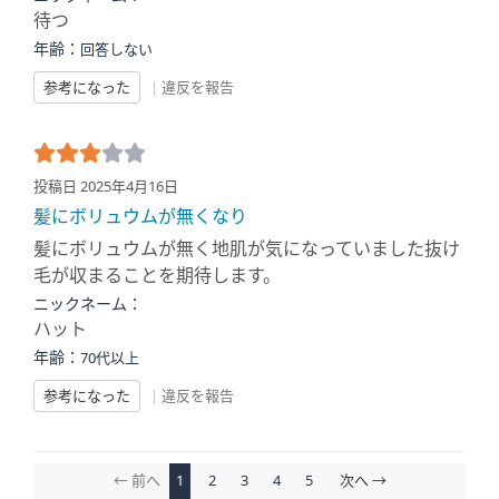
待つ
年齢：
回答しない
参考になった
|
違反を報告
投稿日 2025年4月16日
髪にボリュウムが無くなり
髪にボリュウムが無く地肌が気になっていました抜け
毛が収まることを期待します。
ニックネーム：
ハット
年齢：
70代以上
参考になった
|
違反を報告
← 前へ
1
2
3
4
5
次へ →