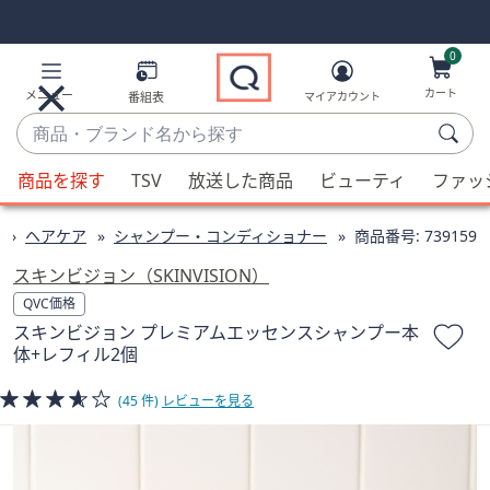
Skip
Skip
Navigation
Navigation
Links
Links2
0
カート
メニュー
番組表
マイアカウント
商
品・
候
ブ
商品を探す
TSV
放送した商品
ビューティ
ファッ
補
ラ
が
ン
ヘアケア
シャンプー・コンディショナー
商品番号:
739159
利
ド
用
スキンビジョン（SKINVISION）
名
可
QVC価格
か
能
スキンビジョン プレミアムエッセンスシャンプー本
ら
な
体+レフィル2個
探
場
す
合、
(45 件)
レビューを見る
上
下
の