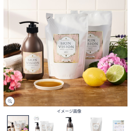
矢
印
キ
ー
ま
た
は
タ
ッ
チ
デ
バ
イ
ス
で
左
イメージ画像
右
に