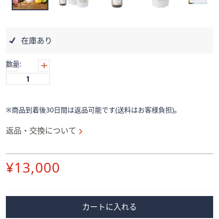
ス
ワ
イ
プ
在庫あり
し
て
数量:
閲
覧
で
き
※商品到着後30日間は返品可能です(送料はお客様負担)。
ま
す。
返品・交換について
削
¥13,000
除
カートに入れる