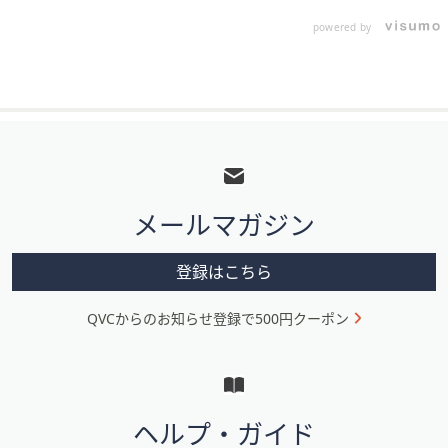
powered by
フ
ッ
タ
メールマガジン
ー
メ
登録はこちら
ニ
QVCからのお知らせ登録で500円クーポン
ュ
ー
と
イ
ヘルプ・ガイド