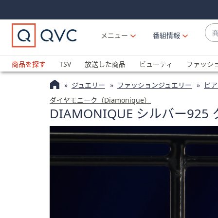
Skip
Skip
Navigation
Navigation
Links
Links2
商
メニュー
番組情報
品
候
ブ
補
ラ
商品を探す
TSV
放送した商品
ビューティ
ファッシ
が
ン
利
ジュエリー
ファッションジュエリー
ピア
ド
用
名
ダイヤモニーク（Diamonique）
可
DIAMONIQUE シルバー925
か
能
ら
な
探
場
す
合
上
下
の
矢
印