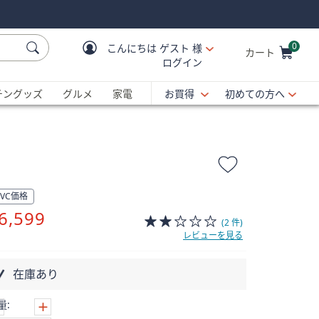
0
こんにちは
ゲスト 様
カート
ログイン
Cart is Empty
C
チングッズ
グルメ
家電
お買得
初めての方へ
QVC価格
削
6,599
(2 件)
除
レビューを見る
在庫あり
量: