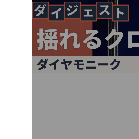
キ
ー
ま
た
は
タ
ッ
チ
デ
バ
イ
ス
で
左
右
に
ス
ワ
イ