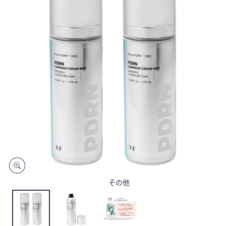
矢
印
キ
ー
ま
た
は
タ
ッ
チ
デ
バ
イ
ス
で
その他
左
右
に