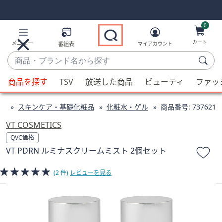
Skip
Skip
Navigation
Navigation
Links
Links2
0
カート
メニュー
番組表
マイアカウント
商
品・
候
ブ
商品を探す
TSV
放送した商品
ビューティ
ファッ
補
ラ
が
ン
ィ
スキンケア・基礎化粧品
化粧水・ゲル
商品番号:
737621
利
ド
用
VT COSMETICS
名
可
QVC価格
か
能
VT PDRN ルミナスクリームミスト 2個セット
ら
な
探
場
(2 件)
レビューを見る
す
合、
上
下
の