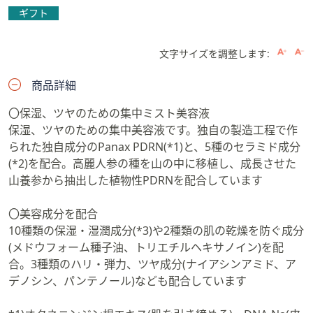
ギフト
文字サイズを調整します:
商品詳細
〇保湿、ツヤのための集中ミスト美容液
保湿、ツヤのための集中美容液です。独自の製造工程で作
られた独自成分のPanax PDRN(*1)と、5種のセラミド成分
(*2)を配合。高麗人参の種を山の中に移植し、成長させた
山養参から抽出した植物性PDRNを配合しています
〇美容成分を配合
10種類の保湿・湿潤成分(*3)や2種類の肌の乾燥を防ぐ成分
(メドウフォーム種子油、トリエチルヘキサノイン)を配
合。3種類のハリ・弾力、ツヤ成分(ナイアシンアミド、ア
デノシン、パンテノール)なども配合しています