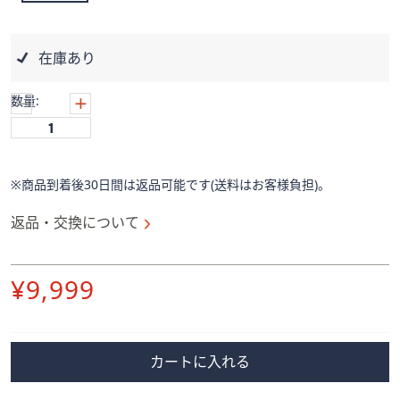
ス
ワ
イ
在庫あり
プ
し
数量:
て
閲
覧
で
※商品到着後30日間は返品可能です(送料はお客様負担)。
き
ま
返品・交換について
す。
削
¥9,999
除
カートに入れる