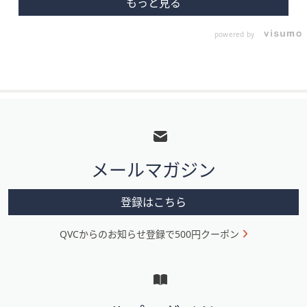
powered by
フ
ッ
タ
メールマガジン
ー
メ
登録はこちら
ニ
QVCからのお知らせ登録で500円クーポン
ュ
ー
と
イ