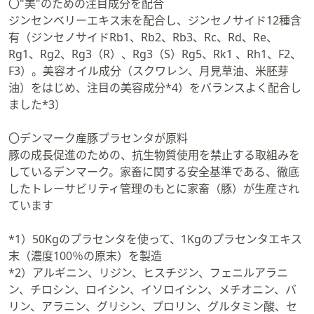
〇"美"のための注目成分を配合
ジンセンベリーエキス末を配合し、ジンセノサイド12種含
有（ジンセノサイドRb1、Rb2、Rb3、Rc、Rd、Re、
Rg1、Rg2、Rg3（R）、Rg3（S）Rg5、Rk1 、Rh1、F2、
F3）。美容オイル成分（スクワレン、月見草油、米胚芽
油）をはじめ、注目の美容成分*4）をバランスよく配合し
ました*3）
〇デンマーク産豚プラセンタが原料
豚の成長促進のための、抗生物質使用を禁止する取組みを
しているデンマーク。家畜に関する安全基準である、徹底
したトレーサビリティ管理のもとに家畜（豚）が生産され
ています
*1）50Kgのプラセンタを使って、1Kgのプラセンタエキス
末（濃度100％の原末）を製造
*2）アルギニン、リジン、ヒスチジン、フェニルアラニ
ン、チロシン、ロイシン、イソロイシン、メチオニン、バ
リン、アラニン、グリシン、プロリン、グルタミン酸、セ