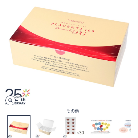
矢
印
キ
ー
ま
た
は
タ
ッ
チ
デ
バ
イ
ス
で
その他
左
右
に