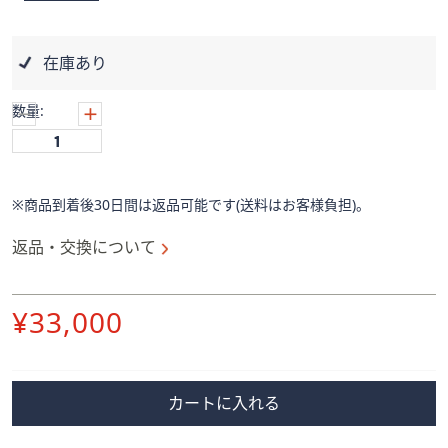
ス
ワ
イ
在庫あり
プ
し
数量:
て
閲
覧
で
※商品到着後30日間は返品可能です(送料はお客様負担)。
き
ま
返品・交換について
す。
削
¥33,000
除
カートに入れる