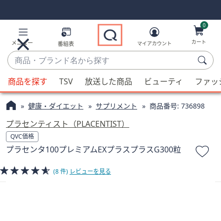
Skip
Skip
Navigation
Navigation
Links
Links2
0
カート
メニュー
番組表
マイアカウント
商
品・
候
ブ
商品を探す
TSV
放送した商品
ビューティ
ファッ
補
ラ
が
ン
健康・ダイエット
サプリメント
商品番号:
736898
利
ド
用
プラセンティスト（PLACENTIST）
名
可
QVC価格
か
能
プラセンタ100プレミアムEXプラスプラスG300粒
ら
な
探
場
(8 件)
レビューを見る
す
合、
上
下
の