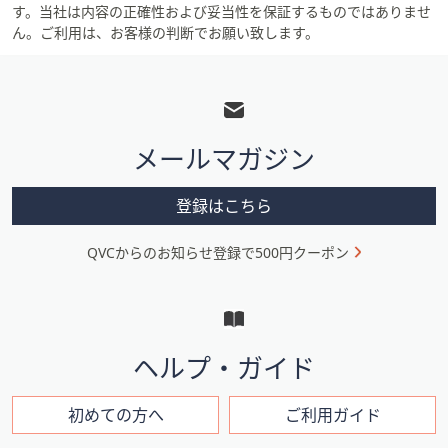
す。当社は内容の正確性および妥当性を保証するものではありませ
ん。ご利用は、お客様の判断でお願い致します。
フ
ッ
タ
メールマガジン
ー
メ
登録はこちら
ニ
QVCからのお知らせ登録で500円クーポン
ュ
ー
と
イ
ヘルプ・ガイド
ン
フ
初めての方へ
ご利用ガイド