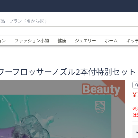
・
ョン
ファッション小物
健康
ジュエリー
ホーム
キッ
ワーフロッサーノズル2本付特別セット
¥
、
※
は