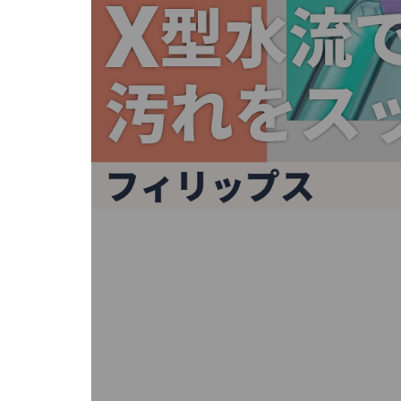
キ
ー
ま
た
は
タ
ッ
チ
デ
バ
イ
ス
で
左
右
に
ス
ワ
イ