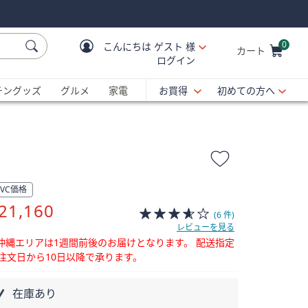
0
こんにちは
ゲスト 様
カート
ログイン
Cart is Empty
C
チングッズ
グルメ
家電
お買得
初めての方へ
QVC価格
削
21,160
(6 件)
除
レビューを見る
沖縄エリアは1週間前後のお届けとなります。
配送指定
注文日から10日以降で承ります。
在庫あり