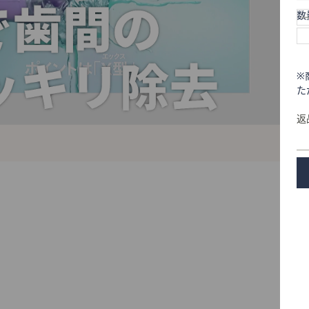
数
※
た
返