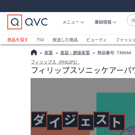
Skip
Skip
Navigation
Navigation
Links
Links2
商
メニュー
番組情報
品
候
ブ
補
ラ
商品を探す
TSV
放送した商品
ビューティ
ファッシ
が
ン
利
家電
美容・健康家電
商品番号:
736644
ド
用
名
フィリップス（PHILIPS）
可
フィリップスソニッケアーパ
か
能
ら
な
探
場
す
合
上
下
の
矢
印