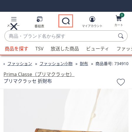
Skip
Skip
Navigation
Navigation
Links
Links2
0
カート
メニュー
番組表
マイアカウント
商
品・
候
ブ
商品を探す
TSV
放送した商品
ビューティ
ファッ
補
ラ
が
ン
ファッション
ファッション小物
財布
商品番号:
734910
利
ド
用
Prima Classe（プリマクラッセ）
名
可
プリマクラッセ 折財布
か
能
ら
な
探
場
す
合、
上
下
の