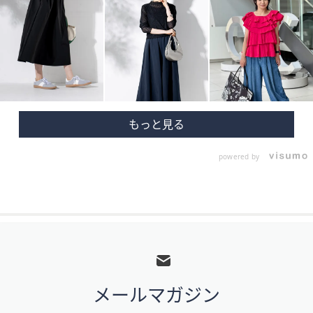
powered by
フ
ッ
タ
メールマガジン
ー