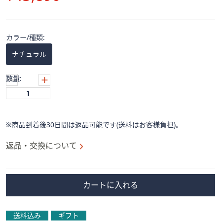
ス
除
ワ
イ
プ
カラー/種類:
し
ナチュラル
て
閲
数量:
覧
で
き
ま
※商品到着後30日間は返品可能です(送料はお客様負担)。
す。
返品・交換について
カートに入れる
送料込み
ギフト