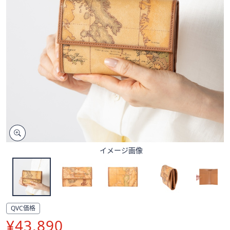
矢
印
キ
ー
ま
た
は
タ
ッ
チ
デ
バ
イメージ画像
イ
ス
で
左
右
QVC価格
に
削
¥43,890