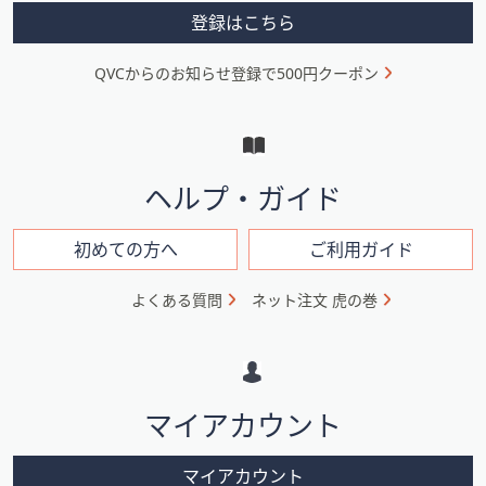
メ
登録はこちら
ニ
QVCからのお知らせ登録で500円クーポン
ュ
ー
と
イ
ヘルプ・ガイド
ン
フ
初めての方へ
ご利用ガイド
ォ
よくある質問
ネット注文 虎の巻
メ
ー
シ
マイアカウント
ョ
ン
マイアカウント