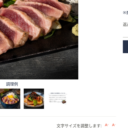
※
返
調理例
文字サイズを調整します: