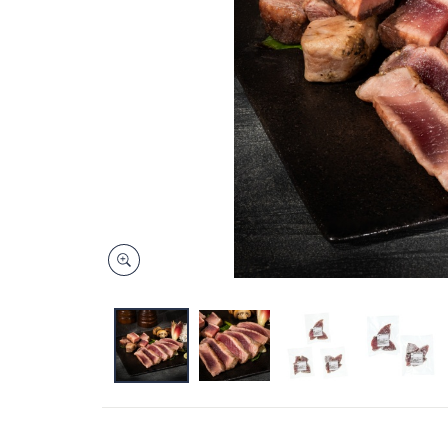
キ
ー
ま
た
は
タ
ッ
チ
デ
バ
イ
ス
で
左
右
に
ス
ワ
イ