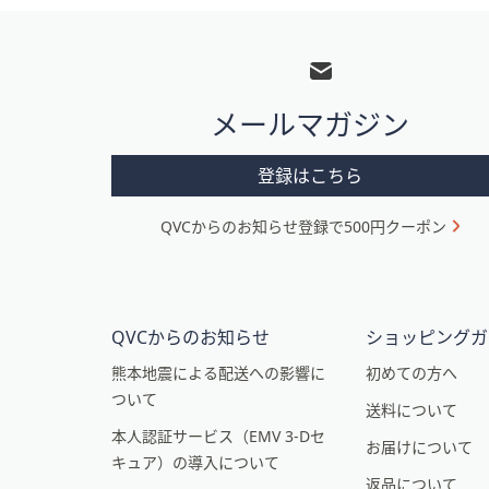
フ
ッ
タ
メールマガジン
ー
メ
登録はこちら
ニ
QVCからのお知らせ登録で500円クーポン
ュ
ー
と
イ
QVCからのお知らせ
ショッピングガ
ン
熊本地震による配送への影響に
初めての方へ
ついて
フ
送料について
本人認証サービス（EMV 3-Dセ
ォ
お届けについて
キュア）の導入について
メ
返品について