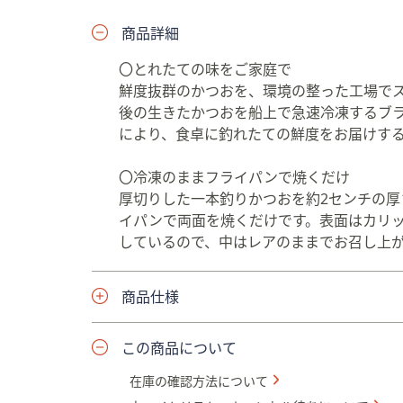
プ
商品詳細
し
て
〇とれたての味をご家庭で
閲
鮮度抜群のかつおを、環境の整った工場で
覧
後の生きたかつおを船上で急速冷凍するブ
で
により、食卓に釣れたての鮮度をお届けす
き
ま
〇冷凍のままフライパンで焼くだけ
す
厚切りした一本釣りかつおを約2センチの
イパンで両面を焼くだけです。表面はカリ
しているので、中はレアのままでお召し上
商品仕様
この商品について
在庫の確認方法について