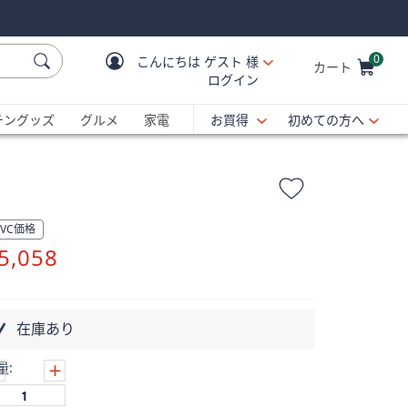
0
こんにちは
ゲスト 様
カート
ログイン
Cart is Empty
C
チングッズ
グルメ
家電
お買得
初めての方へ
QVC価格
削
5,058
除
在庫あり
量: