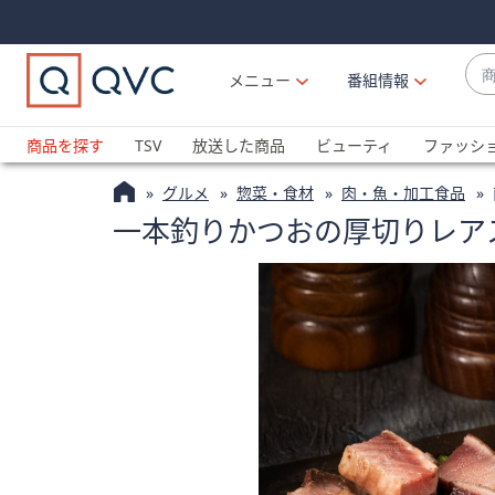
Skip
Skip
Navigation
Navigation
Links
Links2
商
メニュー
番組情報
品
候
ブ
補
ラ
商品を探す
TSV
放送した商品
ビューティ
ファッシ
が
ン
利
グルメ
惣菜・食材
肉・魚・加工食品
ド
用
一本釣りかつおの厚切りレアス
名
可
か
能
ら
な
探
場
す
合
上
下
の
矢
印