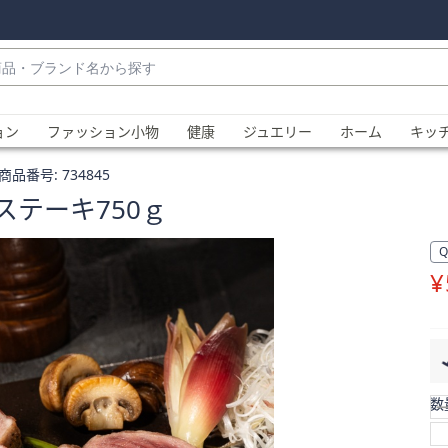
・
ョン
ファッション小物
健康
ジュエリー
ホーム
キッ
商品番号:
734845
テーキ750ｇ
¥
、
数