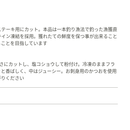
ステーキ用にカット。本品は一本釣り漁法で釣った漁獲直
ライン凍結を採用。獲れたての鮮度を保つ事が出来ること
ることを目指しています
。
厚さにカットし、塩コショウして粉付け。冷凍のままフラ
ッと香ばしく、中はジューシー。お刺身用のかつおを使用
がりください