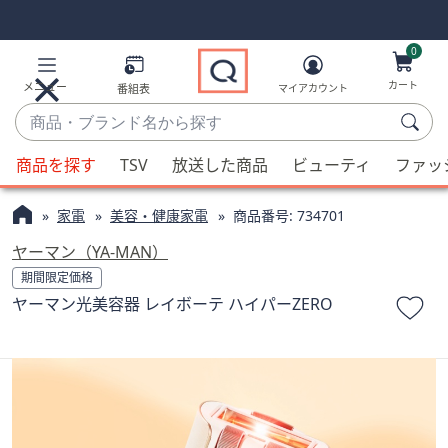
Skip
Skip
Navigation
Navigation
Links
Links2
0
カート
メニュー
番組表
マイアカウント
商
品・
候
ブ
商品を探す
TSV
放送した商品
ビューティ
ファッ
補
ラ
が
ン
家電
美容・健康家電
商品番号:
734701
利
ド
用
ヤーマン（YA-MAN）
名
可
期間限定価格
か
能
ヤーマン光美容器 レイボーテ ハイパーZERO
ら
な
探
場
す
合、
上
下
の