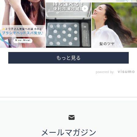
powered by
フ
ッ
タ
メールマガジン
ー