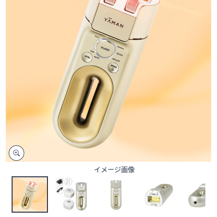
矢
印
キ
ー
ま
た
は
タ
ッ
チ
デ
バ
イ
ス
イメージ画像
で
左
右
に