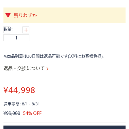
ス
ワ
イ
残りわずか
プ
し
数量:
て
閲
覧
で
※商品到着後30日間は返品可能です(送料はお客様負担)。
き
返品・交換について
ま
す。
¥44,998
適用期間: 8/1 - 8/31
削
¥99,000
54% OFF
除