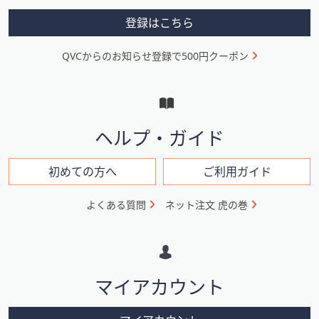
メ
登録はこちら
ニ
QVCからのお知らせ登録で500円クーポン
ュ
ー
と
イ
ヘルプ・ガイド
ン
フ
初めての方へ
ご利用ガイド
ォ
よくある質問
ネット注文 虎の巻
メ
ー
シ
マイアカウント
ョ
ン