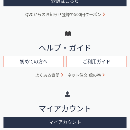
登録はこちら
ニ
QVCからのお知らせ登録で500円クーポン
ュ
ー
と
イ
ヘルプ・ガイド
ン
フ
初めての方へ
ご利用ガイド
ォ
よくある質問
ネット注文 虎の巻
メ
ー
シ
マイアカウント
ョ
ン
マイアカウント