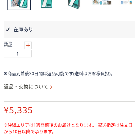
ス
ワ
イ
プ
在庫あり
し
て
数量:
閲
覧
で
き
※商品到着後30日間は返品可能です(送料はお客様負担)。
ま
す。
返品・交換について
削
¥5,335
除
※沖縄エリアは1週間前後のお届けとなります。
配送指定は注文日
から10日以降で承ります。