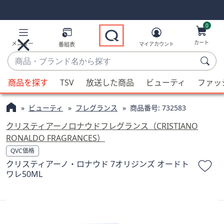
Skip
Skip
Navigation
Navigation
Links
Links2
0
カート
メニュー
番組表
マイアカウント
商
品・
候
ブ
商品を探す
TSV
放送した商品
ビューティ
ファッ
補
ラ
が
ン
ビューティ
フレグランス
商品番号:
732583
利
ド
用
クリスティアーノロナウドフレグランス（CRISTIANO
名
可
RONALDO FRAGRANCES）
か
能
QVC価格
ら
な
クリスティアーノ・ロナウド 7オリジンズ オードト
探
場
ワレ50ML
す
合、
上
下
の