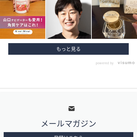
powered by
フ
ッ
タ
メールマガジン
ー
メ