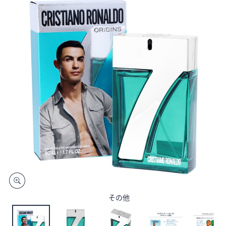
矢
印
キ
ー
ま
た
は
タ
ッ
チ
デ
バ
イ
ス
で
左
その他
右
に