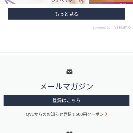
powered by
フ
ッ
タ
メールマガジン
ー
メ
登録はこちら
ニ
QVCからのお知らせ登録で500円クーポン
ュ
ー