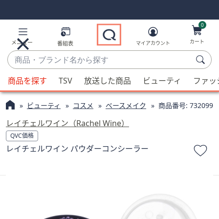
Skip
Skip
Navigation
Navigation
Links
Links2
0
カート
メニュー
番組表
マイアカウント
商
品・
候
ブ
商品を探す
TSV
放送した商品
ビューティ
ファッ
補
ラ
が
ン
ビューティ
コスメ
ベースメイク
商品番号:
732099
利
ド
用
レイチェルワイン（Rachel Wine）
名
可
QVC価格
か
能
レイチェルワイン パウダーコンシーラー
ら
な
探
場
す
合、
上
下
の