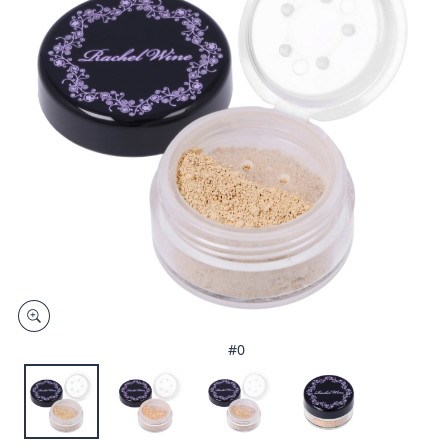
矢
印
キ
ー
ま
た
は
タ
ッ
チ
デ
バ
イ
ス
#0
で
左
右
に