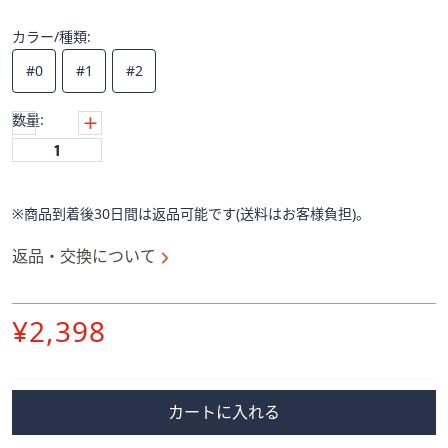
ス
ワ
カラー/種類:
イ
#0
#1
#2
プ
し
数量:
て
閲
覧
で
※商品到着後30日間は返品可能です(送料はお客様負担)。
き
ま
返品・交換について
す。
削
¥2,398
除
カートに入れる