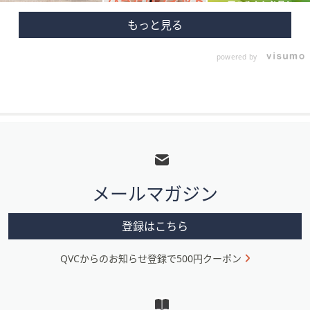
powered by
フ
ッ
タ
メールマガジン
ー
メ
登録はこちら
ニ
QVCからのお知らせ登録で500円クーポン
ュ
ー
と