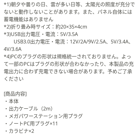
*1)朝夕や曇りの日、雲が多い日等、太陽光の照度が充分で
ないと動作しないことがあります。また、パネル自体には
蓄電機能はありません
*2)折り畳み時サイズ：約20×35×4cm
*3)USB出力電圧・電流：5V/3.5A
USB3.0出力電圧・電流：12V/2A/9V/2.5A、5V/3.4A、
4V/3.6A
*4)PCのプラグの形状は規格統一されておりません。よっ
て一部のPCはプラグの形状が合わなかったり、本製品の充
電出力に合わず充電できない場合があります。予めご了承
ください
[商品内容]
・本体
・出力ケーブル（2m）
・メガパワーステーション用プラグ
・ノートPC用プラグ×11
・カラビナ×2