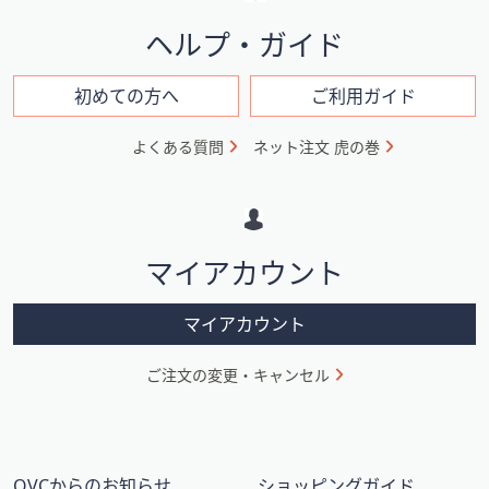
イ
ヘルプ・ガイド
ン
フ
初めての方へ
ご利用ガイド
ォ
よくある質問
ネット注文 虎の巻
メ
ー
シ
マイアカウント
ョ
ン
マイアカウント
ご注文の変更・キャンセル
QVCからのお知らせ
ショッピングガイド