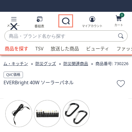
Skip
Skip
Navigation
Navigation
Links
Links2
0
カート
メニュー
番組表
マイアカウント
商
品・
候
ブ
商品を探す
TSV
放送した商品
ビューティ
ファッ
補
ラ
が
ン
ーム・キッチン
防災グッズ
防災関連商品
商品番号:
730226
利
ド
用
QVC価格
名
可
EVERBright 40W ソーラーパネル
か
能
ら
な
探
場
す
合、
上
下
の