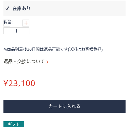
ス
ワ
在庫あり
イ
プ
数量:
し
て
閲
覧
※商品到着後30日間は返品可能です(送料はお客様負担)。
で
返品・交換について
き
ま
す。
削
¥23,100
除
カートに入れる
ギフト