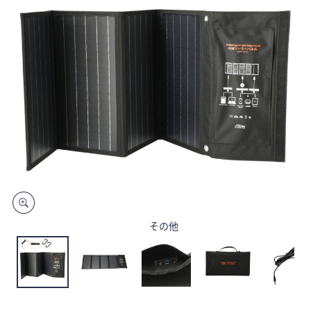
矢
印
キ
ー
ま
た
は
タ
ッ
チ
デ
バ
イ
その他
ス
で
左
右
に