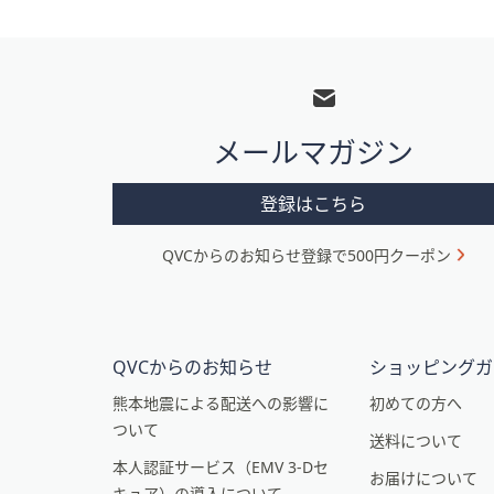
フ
ッ
タ
メールマガジン
ー
メ
登録はこちら
ニ
QVCからのお知らせ登録で500円クーポン
ュ
ー
と
イ
QVCからのお知らせ
ショッピングガ
ン
熊本地震による配送への影響に
初めての方へ
ついて
フ
送料について
本人認証サービス（EMV 3-Dセ
ォ
お届けについて
キュア）の導入について