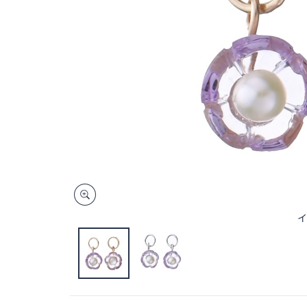
キ
ー
ま
た
は
タ
ッ
チ
デ
バ
イ
ス
で
イ
左
右
に
ス
ワ
イ