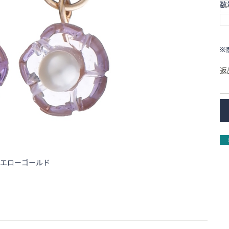
数
※
返
エローゴールド