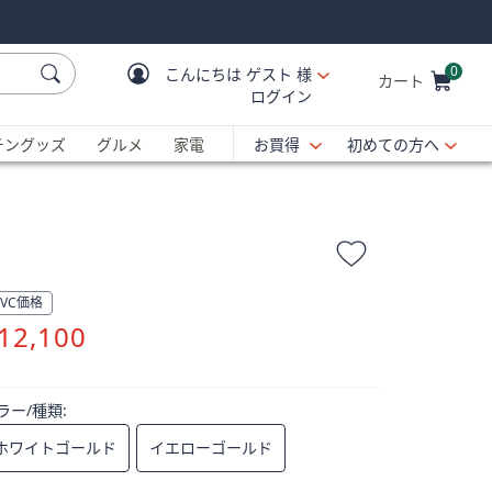
0
こんにちは
ゲスト 様
カート
ログイン
Cart is Empty
C
チングッズ
グルメ
家電
お買得
初めての方へ
QVC価格
削
12,100
除
ラー/種類:
ホワイトゴールド
イエローゴールド