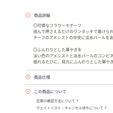
プ
し
商品詳細
て
閲
〇可憐なフラワーモチーフ
覧
挟んで押さえるだけのワンタッチで着けら
で
チーフのアメシストの中央に淡水パールを
き
ま
〇ふんわりとした華やぎを
す
淡い色のアメシストと淡水パールのコンビ
揺れるたびに、耳元にふんわりとした華や
商品仕様
この商品について
在庫の確認方法について
ウェイトリスト・キャンセル待ちについて