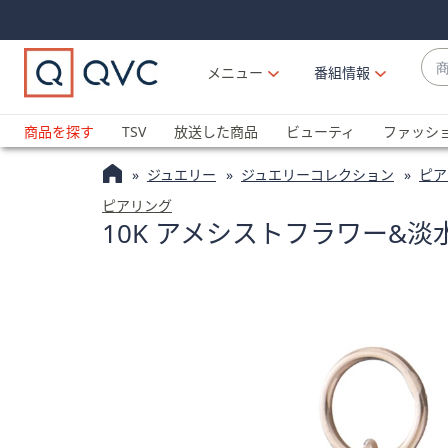
Skip
Skip
Navigation
Navigation
Links
Links2
商
メニュー
番組情報
品
候
ブ
補
ラ
商品を探す
TSV
放送した商品
ビューティ
ファッシ
が
ン
利
ジュエリー
ジュエリーコレクション
ピア
ド
用
名
ピアリング
可
10K アメシストフラワー&
か
能
ら
な
探
場
す
合
上
下
の
矢
印