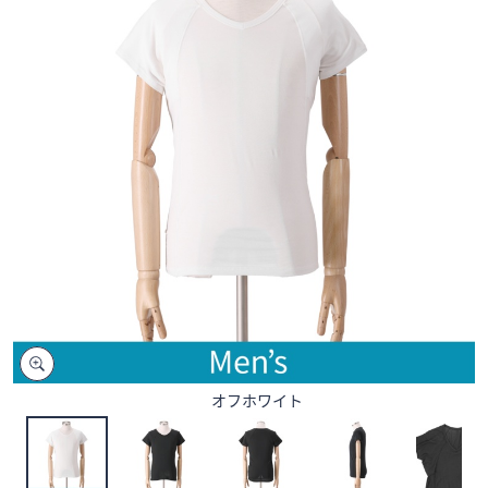
矢
印
キ
ー
ま
た
は
タ
ッ
チ
デ
バ
イ
ス
で
オフホワイト
左
右
に