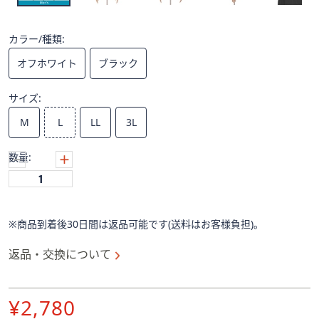
ス
ワ
イ
カラー/種類:
プ
オフホワイト
ブラック
し
て
サイズ:
閲
覧
M
L
LL
3L
で
き
数量:
ま
す。
※商品到着後30日間は返品可能です(送料はお客様負担)。
返品・交換について
削
¥2,780