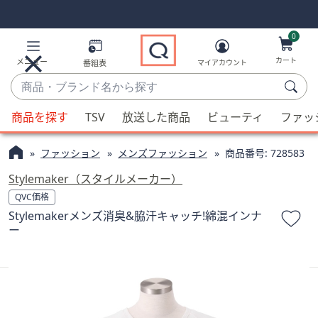
Skip
Skip
Navigation
Navigation
Links
Links2
0
カート
メニュー
番組表
マイアカウント
商
品・
候
ブ
商品を探す
TSV
放送した商品
ビューティ
ファッ
補
ラ
が
ン
ファッション
メンズファッション
商品番号:
728583
利
ド
用
Stylemaker（スタイルメーカー）
名
可
QVC価格
か
能
Stylemakerメンズ消臭&脇汗キャッチ!綿混インナ
ら
な
ー
探
場
す
合、
上
下
の