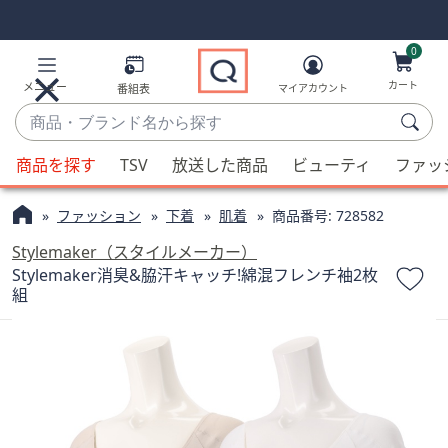
Skip
Skip
Navigation
Navigation
Links
Links2
0
カート
メニュー
番組表
マイアカウント
商
品・
候
ブ
商品を探す
TSV
放送した商品
ビューティ
ファッ
補
ラ
が
ン
ファッション
下着
肌着
商品番号:
728582
利
ド
用
Stylemaker（スタイルメーカー）
名
可
Stylemaker消臭&脇汗キャッチ!綿混フレンチ袖2枚
か
組
能
ら
な
探
場
す
合、
上
下
の