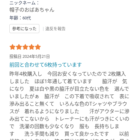
ニックネーム：
帽子のおばあちゃん
年齢：
60代
参考になった
|
違反を報告
投稿日 2024年5月21日
前回と合わせて6枚持っています
昨年4枚購入し 今回お安くなっていたので 2枚購入
しました ほぼ1年通して着ています 脇汗が 気
になり 夏は白や黒の脇汗が目立たない色を 選んで
いましたがぁ 脇汗が この下着で吸収されて 表に
滲み出ること無くて いろんな色のTシャツやブラウ
スが 着れるようになりました 汗がアウターに滲
み出てこないから トレーナーにも汗がつきにくいの
で 洗濯の回数も少なくなり 服も 長持ちしま
す 洗う手間も減り 買って良かったです 以前