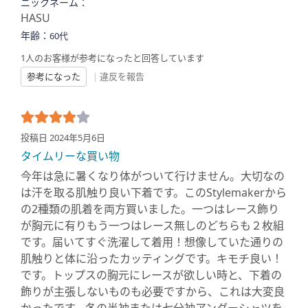
ニックネーム：
HASU
年齢：
60代
1人のお客様が参考になったと回答しています
参考になった
|
違反を報告
投稿日 2024年5月6日
タイムリーな買い物
今年は急に暑くなり体がついて行けません。大切なの
は汗を取る肌触り良い下着です。このStylemakerから
の2種類の肌着を両方買いました。一つはレース飾り
が胸元に有りもう一つはレース無しのどちらも２枚組
です。届いてすぐ洗濯して着用！想像していた通りの
肌触りと体に沿ったカッティングです。キモチ良い！
です。トップスの胸元にレースが欲しい時と、下着の
飾りが主張しないものも必要ですから、これは大変良