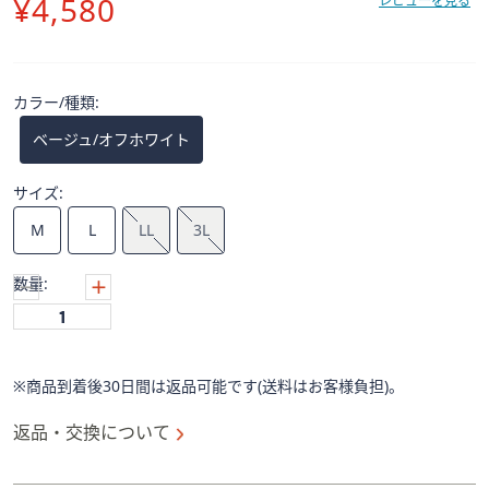
削
¥4,580
ス
レビューを見る
ワ
除
イ
プ
カラー/種類:
し
て
ベージュ/オフホワイト
閲
覧
サイズ:
で
M
L
LL
3L
き
ま
数量:
す。
※商品到着後30日間は返品可能です(送料はお客様負担)。
返品・交換について