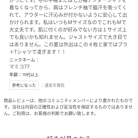
かったです。冬の半袖または七分袖アンダーシャツを
着なくなってから、肩はフレンチ袖で脇汗を吸ってく
れて、アウターに汗沁みが付かないように安心して出
かけられます。私はいつもMサイズなのでこれもMで
大丈夫です。肌に付くのが好みでない方は１サイズ上
でも良いかも知れません。ジャストサイズで大き目で
はありません。この夏は外出はこの４枚と家ではブラ
＋Tシャツで凌ぎます！！
ニックネーム：
マミコ77
年齢：
70代以上
参考になった
|
違反を報告
商品レビューは、他のコミュニティメンバーにより書かれたもので
す。当社は内容の正確性および妥当性を保証するものではありませ
ん。ご利用は、お客様の判断でお願い致します。