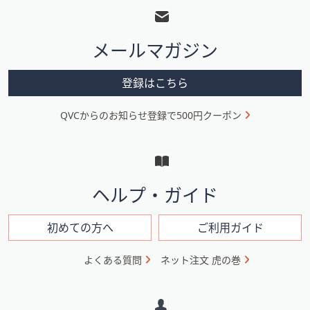
ッ
タ
メールマガジン
ー
メ
登録はこちら
ニ
QVCからのお知らせ登録で500円クーポン
ュ
ー
と
イ
ヘルプ・ガイド
ン
フ
初めての方へ
ご利用ガイド
ォ
よくある質問
ネット注文 虎の巻
メ
ー