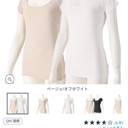
矢
印
キ
ー
ま
た
は
タ
ッ
チ
デ
バ
イ
ベージュ/オフホワイト
ス
で
左
右
に
QVC価格
(8 件)