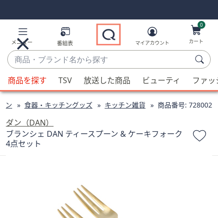
Skip
Skip
Navigation
Navigation
Links
Links2
0
カート
メニュー
番組表
マイアカウント
商
品・
候
ブ
商品を探す
TSV
放送した商品
ビューティ
ファッ
補
ラ
が
ン
チン
食器・キッチングッズ
キッチン雑貨
商品番号:
728002
利
ド
用
ダン（DAN）
名
可
ブランシェ DAN ティースプーン & ケーキフォーク
か
4点セット
能
ら
な
探
場
す
合、
上
下
の