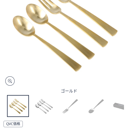
矢
印
キ
ー
ま
た
は
タ
ッ
チ
デ
バ
イ
ゴールド
ス
で
左
右
に
QVC価格