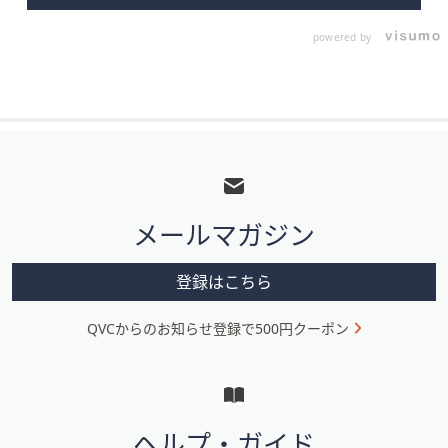
powered by
フ
ッ
タ
メールマガジン
ー
メ
登録はこちら
ニ
QVCからのお知らせ登録で500円クーポン
ュ
ー
と
イ
ヘルプ・ガイド