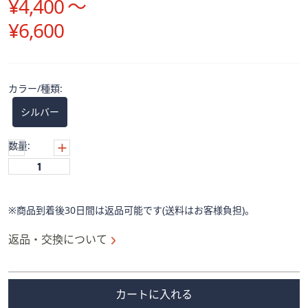
¥4,400 ～
ス
ワ
¥6,600
イ
プ
し
て
カラー/種類:
閲
シルバー
覧
で
数量:
き
ま
す。
※商品到着後30日間は返品可能です(送料はお客様負担)。
返品・交換について
カートに入れる