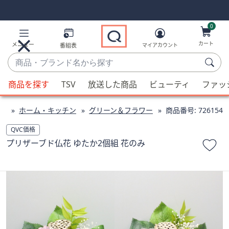
Skip
Skip
Navigation
Navigation
Links
Links2
0
カート
メニュー
番組表
マイアカウント
商
品・
候
ブ
商品を探す
TSV
放送した商品
ビューティ
ファッ
補
ラ
が
ン
ホーム・キッチン
グリーン＆フラワー
商品番号:
726154
利
ド
用
QVC価格
名
可
プリザーブド仏花 ゆたか2個組 花のみ
か
能
ら
な
探
場
す
合、
上
下
の