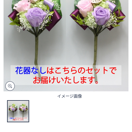
矢
印
キ
ー
ま
た
は
タ
ッ
チ
デ
バ
イ
イメージ画像
ス
で
左
右
に