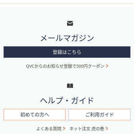
フ
ッ
タ
メールマガジン
ー
メ
登録はこちら
ニ
QVCからのお知らせ登録で500円クーポン
ュ
ー
と
イ
ヘルプ・ガイド
ン
フ
初めての方へ
ご利用ガイド
ォ
よくある質問
ネット注文 虎の巻