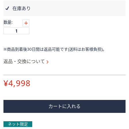
ス
ワ
在庫あり
イ
プ
数量:
し
て
閲
覧
※商品到着後30日間は返品可能です(送料はお客様負担)。
で
返品・交換について
き
ま
す。
削
¥4,998
除
カートに入れる
ネット限定