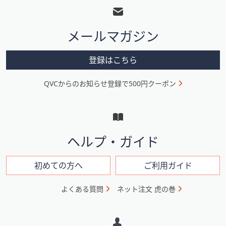
ッ
タ
メールマガジン
ー
メ
登録はこちら
ニ
QVCからのお知らせ登録で500円クーポン
ュ
ー
と
イ
ヘルプ・ガイド
ン
フ
初めての方へ
ご利用ガイド
ォ
よくある質問
ネット注文 虎の巻
メ
ー