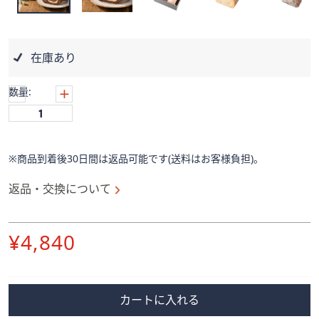
ス
ワ
イ
プ
在庫あり
し
て
数量:
閲
覧
で
き
※商品到着後30日間は返品可能です(送料はお客様負担)。
ま
返品・交換について
す。
削
¥4,840
除
カートに入れる