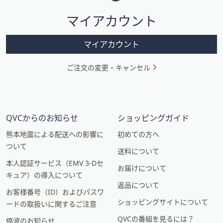
シ
マイアカウント
ョ
ン
マイアカウント
ご注文の変更・キャンセル
QVCからのお知らせ
ショッピングガイド
熊本地震による配送への影響に
初めての方へ
ついて
送料について
本人認証サービス（EMV 3-Dセ
お届けについて
キュア）の導入について
返品について
お客様番号（ID）およびパスワ
ショッピングサイトについて
ードの取扱いに関するご注意
QVCの番組を見るには？
停波のお知らせ