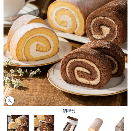
矢
印
キ
ー
ま
た
は
タ
ッ
チ
デ
バ
イ
ス
で
左
調理例
右
に