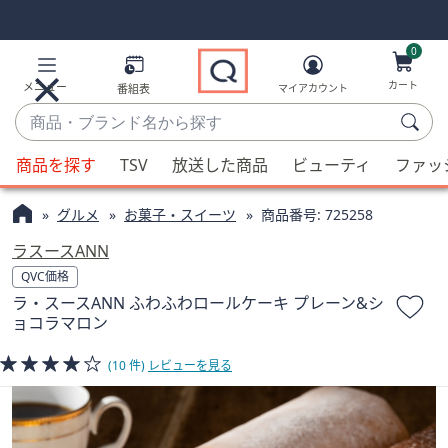
Skip
Skip
Navigation
Navigation
Links
Links2
0
カート
メニュー
番組表
マイアカウント
商
品・
候
ブ
商品を探す
TSV
放送した商品
ビューティ
ファッ
補
ラ
が
ン
グルメ
お菓子・スイーツ
商品番号:
725258
利
ド
用
ラスースANN
名
可
QVC価格
か
能
ラ・スースANN ふわふわロールケーキ プレーン&シ
ら
な
ョコラマロン
探
場
す
(10 件)
レビューを見る
合、
上
下
の