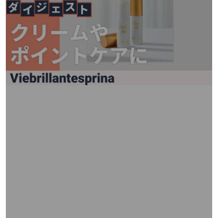
矢
印
キ
ー
ま
た
は
タ
ッ
チ
デ
バ
イ
ス
で
左
右
に