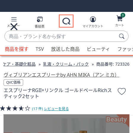
Skip
Skip
Navigation
Navigation
Links
Links2
0
カート
メニュー
番組表
マイアカウント
商
品・
候
ブ
商品を探す
TSV
放送した商品
ビューティ
ファッ
補
ラ
が
ン
ンケア・基礎化粧品
乳液・クリーム・パック
商品番号:
723326
利
ド
用
ヴィブリアンエスプリーナby AHN MIKA（アン ミカ）
名
可
QVC価格
か
能
エスプリーナRGII+リンクル ゴールドベールRichス
ら
な
ティック2セット
探
場
す
合、
(17 件)
レビューを見る
上
下
の