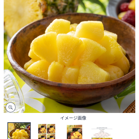
矢
印
キ
ー
ま
た
は
タ
ッ
チ
デ
バ
イ
ス
で
左
イメージ画像
右
に