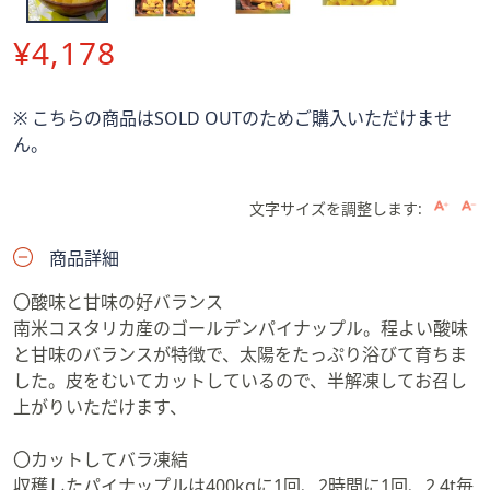
ス
ワ
削
¥4,178
イ
プ
除
し
※ こちらの商品はSOLD OUTのためご購入いただけませ
て
ん。
閲
覧
文字サイズを調整します:
で
き
商品詳細
ま
す。
〇酸味と甘味の好バランス
南米コスタリカ産のゴールデンパイナップル。程よい酸味
と甘味のバランスが特徴で、太陽をたっぷり浴びて育ちま
した。皮をむいてカットしているので、半解凍してお召し
上がりいただけます、
〇カットしてバラ凍結
収穫したパイナップルは400kgに1回、2時間に1回、2.4t毎