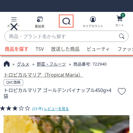
Skip
Skip
Navigation
Navigation
Links
Links2
0
カート
メニュー
番組表
マイアカウント
商
品・
候
ブ
商品を探す
TSV
放送した商品
ビューティ
ファッ
補
ラ
が
ン
グルメ
野菜・フルーツ
商品番号:
722940
利
ド
用
トロピカルマリア（Tropical Maria）
名
可
QVC価格
か
能
トロピカルマリア ゴールデンパイナップル450g×4
ら
な
袋
探
場
す
合、
(23 件)
レビューを見る
上
下
の