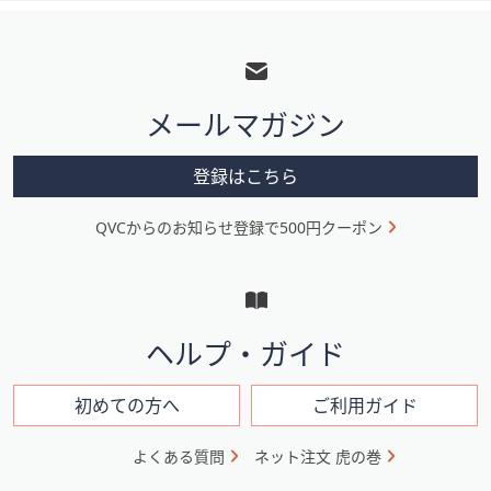
フ
ッ
タ
メールマガジン
ー
メ
登録はこちら
ニ
QVCからのお知らせ登録で500円クーポン
ュ
ー
と
イ
ヘルプ・ガイド
ン
フ
初めての方へ
ご利用ガイド
ォ
よくある質問
ネット注文 虎の巻
メ