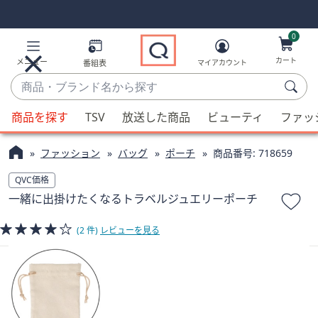
Skip
Skip
Navigation
Navigation
Links
Links2
0
カート
メニュー
番組表
マイアカウント
商
品・
候
ブ
商品を探す
TSV
放送した商品
ビューティ
ファッ
補
ラ
が
ン
ファッション
バッグ
ポーチ
商品番号:
718659
利
ド
用
QVC価格
名
可
一緒に出掛けたくなるトラベルジュエリーポーチ
か
能
ら
な
(2 件)
レビューを見る
探
場
す
合、
上
下
の