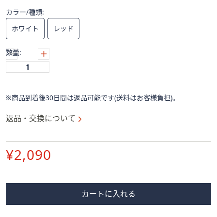
ス
ワ
カラー/種類:
イ
ホワイト
レッド
プ
し
数量:
て
閲
覧
で
※商品到着後30日間は返品可能です(送料はお客様負担)。
き
ま
返品・交換について
す。
削
¥2,090
除
カートに入れる