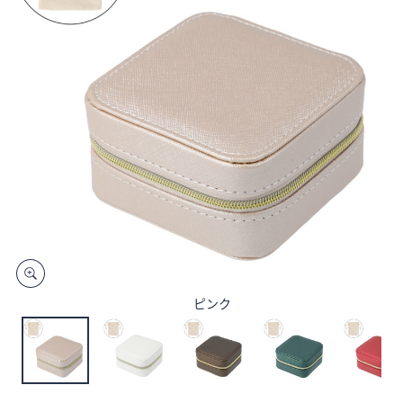
矢
印
キ
ー
ま
た
は
タ
ッ
チ
デ
バ
イ
ス
ピンク
で
左
右
に