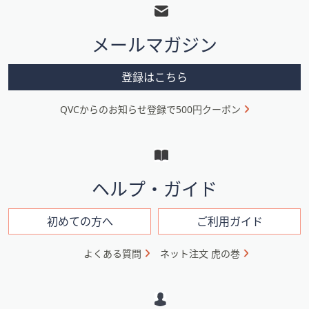
ッ
タ
メールマガジン
ー
メ
登録はこちら
ニ
QVCからのお知らせ登録で500円クーポン
ュ
ー
と
イ
ヘルプ・ガイド
ン
フ
初めての方へ
ご利用ガイド
ォ
よくある質問
ネット注文 虎の巻
メ
ー