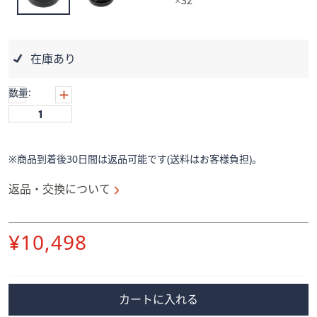
ス
ワ
イ
プ
在庫あり
し
て
数量:
閲
覧
で
き
※商品到着後30日間は返品可能です(送料はお客様負担)。
ま
す。
返品・交換について
削
¥10,498
除
カートに入れる