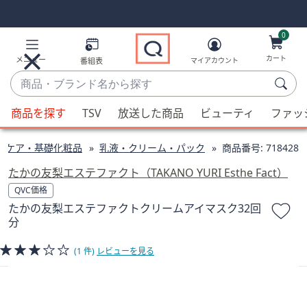
Skip
Skip
Navigation
Navigation
Links
Links2
0
カート
メニュー
番組表
マイアカウント
商
品・
候
ブ
商品を探す
TSV
放送した商品
ビューティ
ファッ
補
ラ
が
ン
ンケア・基礎化粧品
乳液・クリーム・パック
商品番号:
718428
利
ド
用
たかの友梨エステファクト（TAKANO YURI Esthe Fact）
名
可
QVC価格
か
能
たかの友梨エステファクトクリームアイマスク32回
ら
な
分
探
場
す
合、
(1 件)
レビューを見る
上
下
の