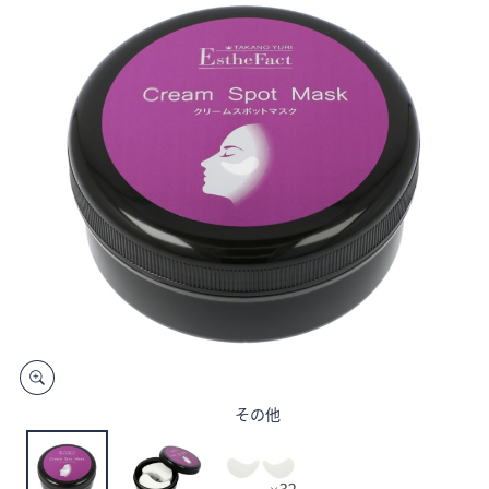
矢
印
キ
ー
ま
た
は
タ
ッ
チ
デ
バ
イ
ス
で
左
その他
右
に