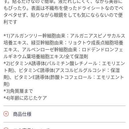
す。貼るだけなので簡単。液だれしにくく、ながら美容に
もぴったり。表面は不織布を使ったドライシートなのでベ
タベタせず、貼りながら眼鏡をしても気にならないので便
利です
*1)アルガンツリー幹細胞由来：アルガニアスピノサカルス
培養エキス、緑豆幹細胞由来：リョクトウ成長点細胞培養
エキス、アルペンローゼ幹細胞由来：ロドデンドロンフェ
ルギネウム葉培養細胞エキス/全て保湿剤
*2)ビタミンA誘導体(パルミチン酸レチノール：エモリエン
ト剤)、ビタミンC誘導体(アスコルビルグルコシド：保湿
剤)、ビタミンE誘導体(酢酸トコフェロール：エモリエント
剤)
*3)角質層まで
*4)年齢に応じたケア
商品仕様