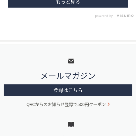
powered by
フ
ッ
タ
メールマガジン
ー
メ
登録はこちら
ニ
QVCからのお知らせ登録で500円クーポン
ュ
ー
と