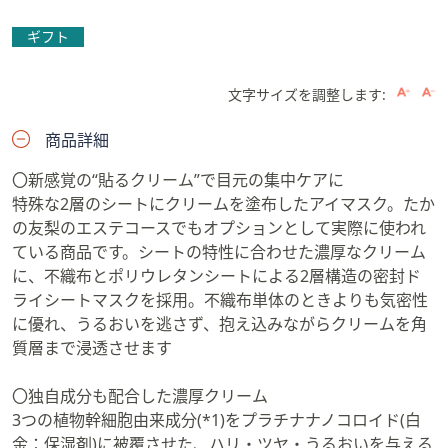
ギフト
文字サイズを調整します:
商品詳細
〇新感覚の“貼るクリーム”で目元の集中ケアに
特殊な2層のシートにクリームを塗布したアイマスク。たか
の友梨のエステコースでもオプションとして実際に使われ
ている商品です。シートの特性に合わせた濃厚なクリーム
に、不織布とポリウレタンシートによる2層構造の密封ド
ライシートマスクを採用。不織布単体のときよりも気密性
に優れ、うるおいを逃さず、抱え込みながらクリームを角
質層まで浸透させます
〇独自成分も配合した濃厚クリーム
3つの植物幹細胞由来成分(*1)をプラチナナノコロイド(白
金：保湿剤)に被覆させた、ハリ・ツヤ・うるおいを与える