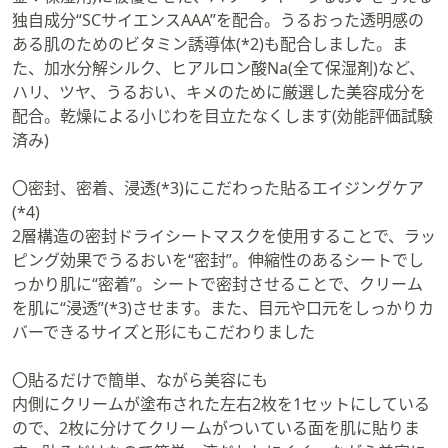
独自成分“SCサイエンスAAA”を配合。うるおった透明感の
ある肌のためのビタミン誘導体(*2)も配合しました。ま
た、加水分解シルク、ヒアルロン酸Na(全て保湿剤)など、
ハリ、ツヤ、うるおい、キメのために厳選した美容成分を
配合。乾燥による小じわを目立たなくします(効能評価試験
済み)
〇密封、密着、浸透(*3)にこだわった貼るエイジングケア
(*4)
2層構造の密封ドライシートマスクを使用することで、ラッ
ピング効果でうるおいを“密封”。伸縮性のあるシートでし
っかり肌に“密着”。シートで密封させることで、クリーム
を肌に“浸透”(*3)させます。また、目元や口元をしっかりカ
バーできるサイズと形にもこだわりました
〇貼るだけで簡単、ながら美容にも
内側にクリームが塗布された左右2枚を1セットにしている
ので、2枚に分けてクリームがついている面を肌に貼りま